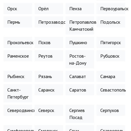
Орск
Орёл
Пенза
Первоуральск
Пермь
Петрозаводск
Петропавловск-
Подольск
Камчатский
Прокопьевск
Псков
Пушкино
Пятигорск
Раменское
Реутов
Ростов-
Рубцовск
на-Дону
Рыбинск
Рязань
Салават
Самара
Санкт-
Саранск
Саратов
Севастополь
Петербург
Северодвинск
Северск
Сергиев
Серпухов
Посад
Симферополь
Смоленск
Сочи
Ставрополь