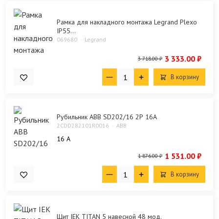
Рамка для накладного монтажа Legrand Plexo
IP55...
069680
Legrand
3 333.00 ₽
3 718.00 ₽
В корзину
Рубильник ABB SD202/16 2Р 16А
2CDD282101R0016
ABB
16 А
1 531.00 ₽
1 876.00 ₽
В корзину
Щит IEK TITAN 5 навесной 48 мод.