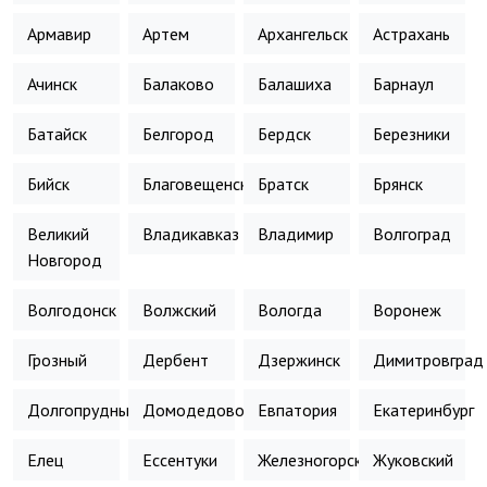
Армавир
Артем
Архангельск
Астрахань
Ачинск
Балаково
Балашиха
Барнаул
Батайск
Белгород
Бердск
Березники
Бийск
Благовещенск
Братск
Брянск
Великий
Владикавказ
Владимир
Волгоград
Новгород
Волгодонск
Волжский
Вологда
Воронеж
Грозный
Дербент
Дзержинск
Димитровград
Долгопрудный
Домодедово
Евпатория
Екатеринбург
Елец
Ессентуки
Железногорск
Жуковский