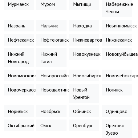
Мурманск
Муром
Мытищи
Набережные
Челны
Назрань
Нальчик
Находка
Невинномысск
Нефтекамск
Нефтеюганск
Нижневартовск
Нижнекамск
Нижний
Нижний
Новокузнецк
Новокуйбышев
Новгород
Тагил
Новомосковск
Новороссийск
Новосибирск
Новочебоксар
Новочеркасск
Новошахтинск
Новый
Ногинск
Уренгой
Норильск
Ноябрьск
Обнинск
Одинцово
Октябрьский
Омск
Оренбург
Орехово-
Зуево