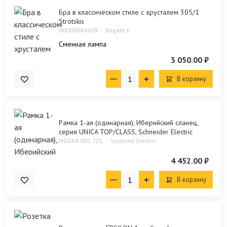
Бра в классическом стиле с хрусталем 305/1
Strotskis
00000084609
Bogate's
Сменная лампа
3 050.00 ₽
В корзину
Рамка 1-ая (одинарная), Иберийский сланец,
серия UNICA TOP/CLASS, Schneider Electric
MGU68.002.7Z1
Systeme Electric
4 452.00 ₽
В корзину