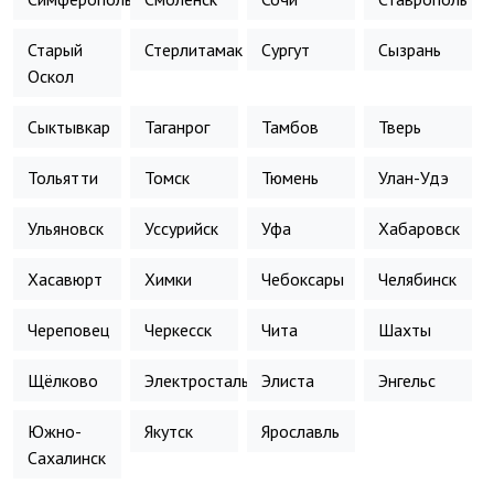
Старый
Стерлитамак
Сургут
Сызрань
Оскол
Сыктывкар
Таганрог
Тамбов
Тверь
Тольятти
Томск
Тюмень
Улан-Удэ
Ульяновск
Уссурийск
Уфа
Хабаровск
Хасавюрт
Химки
Чебоксары
Челябинск
Череповец
Черкесск
Чита
Шахты
Щёлково
Электросталь
Элиста
Энгельс
Южно-
Якутск
Ярославль
Сахалинск