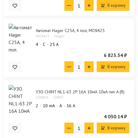
В корзину
Автомат Hager C25А, 4 пол, MCN425
MCN425
Hager
4
C
25 А
6 823.54 ₽
В корзину
УЗО CHINT NL1-63 2P 16А 10мА 10кА тип A (R)
200826
CHINT
2
10 mA
A
16 А
4 030.14 ₽
В корзину