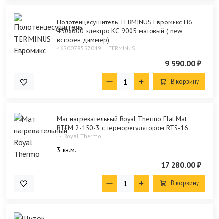
Полотенцесушитель TERMINUS Евромикс П6
450х600 электро КС 9005 матовый ( new
встроен диммер)
4670078557049
TERMINUS
9 990.00 ₽
В корзину
Мат нагревательный Royal Thermo Flat Mat
RTFM 2-150-3 с терморегулятором RTS-16
Royal Thermo
3 кв.м.
17 280.00 ₽
В корзину