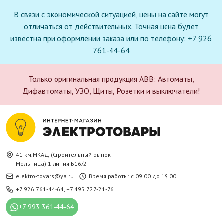
В связи с экономической ситуацией, цены на сайте могут
отличаться от действительных. Точная цена будет
известна при оформлении заказа или по телефону: +7 926
761-44-64
Только оригинальная продукция ABB:
Автоматы
,
Дифавтоматы
,
УЗО
,
Щиты
,
Розетки и выключатели
!
41 км.МКАД (Строительный рынок
Мельница) 1 линия Б16/2
elektro-tovars@ya.ru
Время работы: с 09.00 до 19.00
+7 926 761-44-64
,
+7 495 727-21-76
+7 993 361-44-64
Новое поступление в каталоге: