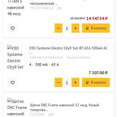
металлический ...
TI5-50-V-048-31
IEK
14 547.54 ₽
15 313.20 ₽
В корзину
УЗО Systeme Electric City9 Set 4П 63А 300мА AC
...
C9R66463 (EZ9R64463)
Systeme Electric
4
300 mA
63 А
7 207.00 ₽
В корзину
Щиток DKC Frame навесной 12 мод. белый
тонирова...
F12W1WD
DKC