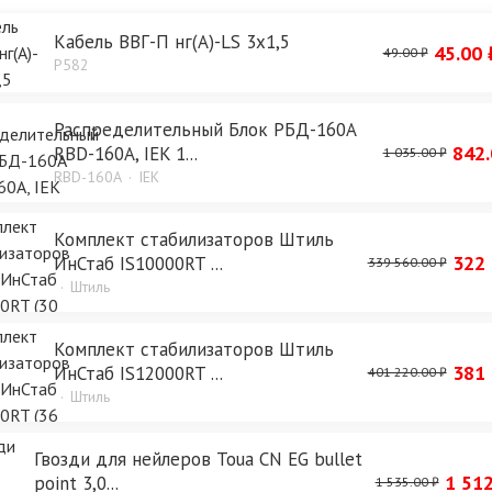
Кабель ВВГ-П нг(А)-LS 3х1,5
45.00 
49.00 ₽
P582
Распределительный Блок РБД-160А
842.
RBD-160A, IEK 1...
1 035.00 ₽
RBD-160A
IEK
Комплект стабилизаторов Штиль
322 
ИнСтаб IS10000RT ...
339 560.00 ₽
Штиль
Комплект стабилизаторов Штиль
381 
ИнСтаб IS12000RT ...
401 220.00 ₽
Штиль
Гвозди для нейлеров Toua CN EG bullet
1 512
point 3,0...
1 535.00 ₽