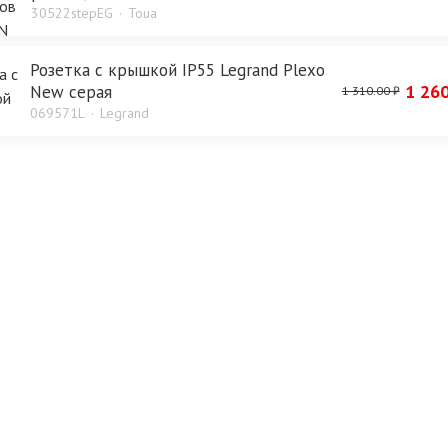
30522stepEG
Toua
Розетка с крышкой IP55 Legrand Plexo
1 260
New серая
1 310.00 ₽
069571L
Legrand