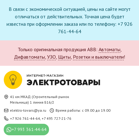
В связи с экономической ситуацией, цены на сайте могут
отличаться от действительных. Точная цена будет
известна при оформлении заказа или по телефону: +7 926
761-44-64
Только оригинальная продукция ABB:
Автоматы
,
Дифавтоматы
,
УЗО
,
Щиты
,
Розетки и выключатели
!
41 км.МКАД (Строительный рынок
Мельница) 1 линия Б16/2
elektro-tovars@ya.ru
Время работы: с 09.00 до 19.00
+7 926 761-44-64
,
+7 495 727-21-76
+7 993 361-44-64
Новое поступление в каталоге: