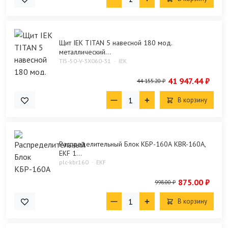
Щит IEK TITAN 5 навесной 180 мод.
металлический...
TI5-50-V-3X060-31
IEK
41 947.44 ₽
44 155.20 ₽
В корзину
Распределительный Блок КБР-160А KBR-160A,
EKF 1...
plc-kbr160
EKF
875.00 ₽
998.00 ₽
В корзину