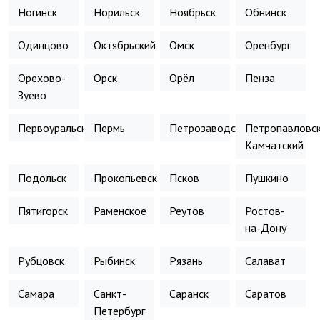
Ногинск
Норильск
Ноябрьск
Обнинск
Одинцово
Октябрьский
Омск
Оренбург
Орехово-
Орск
Орёл
Пенза
Зуево
Первоуральск
Пермь
Петрозаводск
Петропавловск
Камчатский
Подольск
Прокопьевск
Псков
Пушкино
Пятигорск
Раменское
Реутов
Ростов-
на-Дону
Рубцовск
Рыбинск
Рязань
Салават
Самара
Санкт-
Саранск
Саратов
Петербург