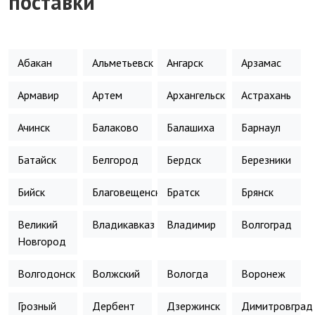
поставки
Абакан
Альметьевск
Ангарск
Арзамас
Армавир
Артем
Архангельск
Астрахань
Ачинск
Балаково
Балашиха
Барнаул
Батайск
Белгород
Бердск
Березники
Бийск
Благовещенск
Братск
Брянск
Великий
Владикавказ
Владимир
Волгоград
Новгород
Волгодонск
Волжский
Вологда
Воронеж
Грозный
Дербент
Дзержинск
Димитровград