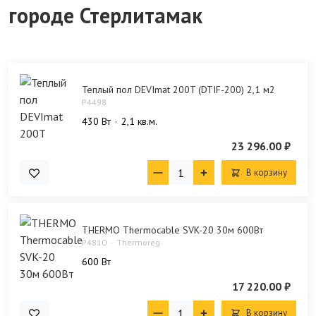
городе Стерлитамак
Теплый пол DEVImat 200T (DTIF-200) 2,1 м2
P4498
430 Bт
2,1 кв.м.
23 296.00 ₽
В корзину
THERMO Thermocable SVK-20 30м 600Вт
P4810
Thermoreg
600 Bт
17 220.00 ₽
В корзину