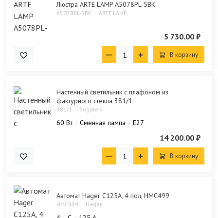
Люстра ARTE LAMP A5078PL-5BK
A5078PL-5BK
ARTE LAMP
5 730.00 ₽
В корзину
Настенный светильник с плафоном из
фактурного стекла 381/1
381/1
Bogate's
60 Bт
Сменная лампа
E27
14 200.00 ₽
В корзину
Автомат Hager C125А, 4 пол, HMC499
HMC499
Hager
4
C
125 А