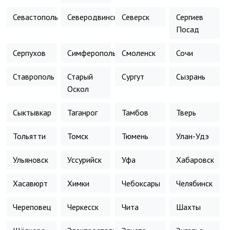
Севастополь
Северодвинск
Северск
Сергиев
Посад
Серпухов
Симферополь
Смоленск
Сочи
Ставрополь
Старый
Сургут
Сызрань
Оскол
Сыктывкар
Таганрог
Тамбов
Тверь
Тольятти
Томск
Тюмень
Улан-Удэ
Ульяновск
Уссурийск
Уфа
Хабаровск
Хасавюрт
Химки
Чебоксары
Челябинск
Череповец
Черкесск
Чита
Шахты