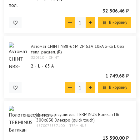
92 506.46 ₽
В корзину
Автомат CHINT NB8-63M 2P 63А 10кА х-ка L без
тепл. расцеп. (R)
320810
CHINT
2
L
63 А
1 749.68 ₽
В корзину
Полотенцесушитель TERMINUS Ватикан П6
300х650 Электро (quick touch)
4670078557100
TERMINUS
13 590.00 ₽