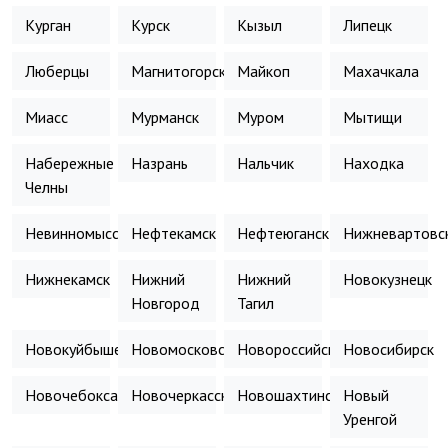
Курган
Курск
Кызыл
Липецк
Люберцы
Магнитогорск
Майкоп
Махачкала
Миасс
Мурманск
Муром
Мытищи
Набережные
Назрань
Нальчик
Находка
Челны
Невинномысск
Нефтекамск
Нефтеюганск
Нижневартовс
Нижнекамск
Нижний
Нижний
Новокузнецк
Новгород
Тагил
Новокуйбышевск
Новомосковск
Новороссийск
Новосибирск
Новочебоксарск
Новочеркасск
Новошахтинск
Новый
Уренгой