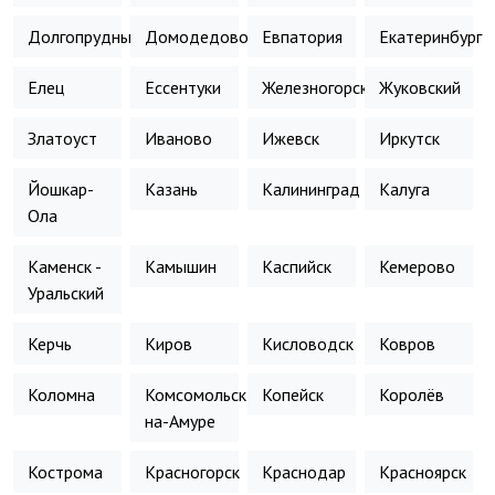
Долгопрудный
Домодедово
Евпатория
Екатеринбург
Елец
Ессентуки
Железногорск
Жуковский
Златоуст
Иваново
Ижевск
Иркутск
Йошкар-
Казань
Калининград
Калуга
Ола
Каменск -
Камышин
Каспийск
Кемерово
Уральский
Керчь
Киров
Кисловодск
Ковров
Коломна
Комсомольск-
Копейск
Королёв
на-Амуре
Кострома
Красногорск
Краснодар
Красноярск