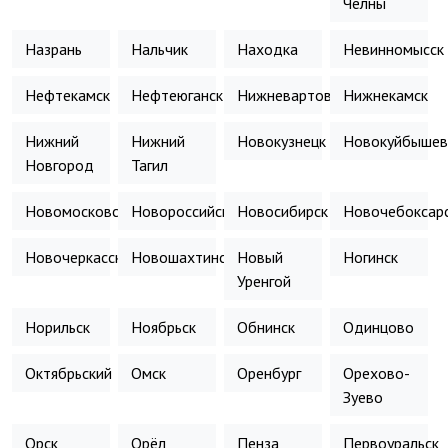
Челны
Назрань
Нальчик
Находка
Невинномысск
Нефтекамск
Нефтеюганск
Нижневартовск
Нижнекамск
Нижний
Нижний
Новокузнецк
Новокуйбышев
Новгород
Тагил
Новомосковск
Новороссийск
Новосибирск
Новочебоксар
Новочеркасск
Новошахтинск
Новый
Ногинск
Уренгой
Норильск
Ноябрьск
Обнинск
Одинцово
Октябрьский
Омск
Оренбург
Орехово-
Зуево
Орск
Орёл
Пенза
Первоуральск