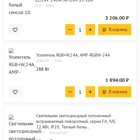
12/24V: 240W, RF-DIM-S5-10A
920
SWG
3 206.00 ₽
В корзину
Усилитель RGB+W,24А, AMP-RGBW-24A
000295
SWG
288 Bт
1 894.00 ₽
В корзину
Светильник светодиодный потолочный
встраиваемый поворотный, серия FA, Ч/Б,
12,4Вт, IP20, Теплый белы...
3552
DesignLed