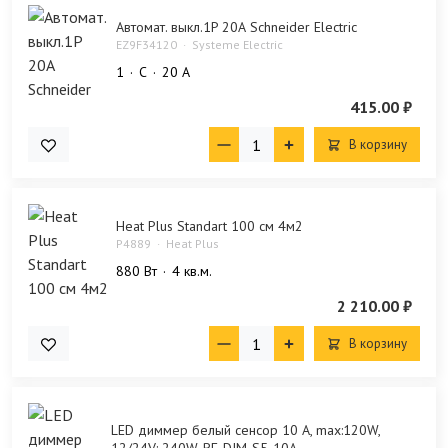
Автомат. выкл.1P 20А Schneider Electric
EZ9F34120
Systeme Electric
1
C
20 А
415.00 ₽
В корзину
Heat Plus Standart 100 см 4м2
P4889
Heat Plus
880 Bт
4 кв.м.
2 210.00 ₽
В корзину
LED диммер белый сенсор 10 A, max:120W,