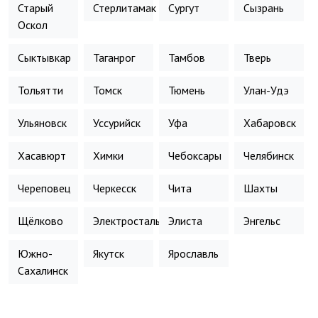
Старый
Стерлитамак
Сургут
Сызрань
Оскол
Сыктывкар
Таганрог
Тамбов
Тверь
Тольятти
Томск
Тюмень
Улан-Удэ
Ульяновск
Уссурийск
Уфа
Хабаровск
Хасавюрт
Химки
Чебоксары
Челябинск
Череповец
Черкесск
Чита
Шахты
Щёлково
Электросталь
Элиста
Энгельс
Южно-
Якутск
Ярославль
Сахалинск