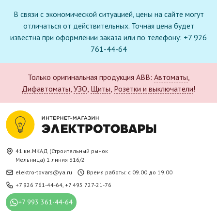
В связи с экономической ситуацией, цены на сайте могут
отличаться от действительных. Точная цена будет
известна при оформлении заказа или по телефону: +7 926
761-44-64
Только оригинальная продукция ABB:
Автоматы
,
Дифавтоматы
,
УЗО
,
Щиты
,
Розетки и выключатели
!
41 км.МКАД (Строительный рынок
Мельница) 1 линия Б16/2
elektro-tovars@ya.ru
Время работы: с 09.00 до 19.00
+7 926 761-44-64
,
+7 495 727-21-76
+7 993 361-44-64
Новое поступление в каталоге: