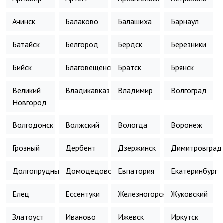
Ачинск
Балаково
Балашиха
Барнаул
Батайск
Белгород
Бердск
Березники
Бийск
Благовещенск
Братск
Брянск
Великий
Владикавказ
Владимир
Волгоград
Новгород
Волгодонск
Волжский
Вологда
Воронеж
Грозный
Дербент
Дзержинск
Димитровград
Долгопрудный
Домодедово
Евпатория
Екатеринбург
Елец
Ессентуки
Железногорск
Жуковский
Златоуст
Иваново
Ижевск
Иркутск