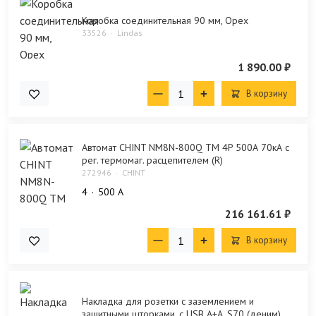
Коробка соединительная 90 мм, Орех
33526
Lindas
1 890.00 ₽
В корзину
Автомат CHINT NM8N-800Q TM 4P 500А 70кА с
рег. термомаг. расцепителем (R)
272946
CHINT
4
500 А
216 161.61 ₽
В корзину
Накладка для розетки с заземлением и
защитными шторками, с USB A+A, S70 (деним)