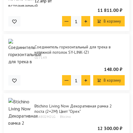
12.апр Bт
11 811.00 ₽
В корзину
Соединитель горизонтальный для трека в
натяжной потолок SY-LINK-IZI
027149
148.00 ₽
В корзину
Btichino Living Now Декоративная рамка 2
поста (2+2М) Цвет "Орех"
KA4802M2LG
Bticino
12 300.00 ₽