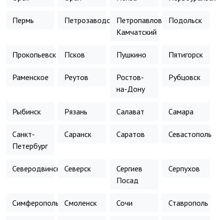
Пермь
Петрозаводск
Петропавловск-
Подольск
Камчатский
Прокопьевск
Псков
Пушкино
Пятигорск
Раменское
Реутов
Ростов-
Рубцовск
на-Дону
Рыбинск
Рязань
Салават
Самара
Санкт-
Саранск
Саратов
Севастополь
Петербург
Северодвинск
Северск
Сергиев
Серпухов
Посад
Симферополь
Смоленск
Сочи
Ставрополь