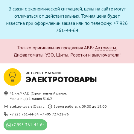
В связи с экономической ситуацией, цены на сайте могут
отличаться от действительных. Точная цена будет
известна при оформлении заказа или по телефону: +7 926
761-44-64
Только оригинальная продукция ABB:
Автоматы
,
Дифавтоматы
,
УЗО
,
Щиты
,
Розетки и выключатели
!
41 км.МКАД (Строительный рынок
Мельница) 1 линия Б16/2
elektro-tovars@ya.ru
Время работы: с 09.00 до 19.00
+7 926 761-44-64
,
+7 495 727-21-76
+7 993 361-44-64
Новое поступление в каталоге: