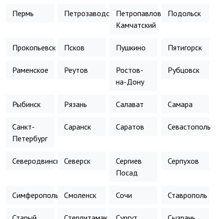
Пермь
Петрозаводск
Петропавловск-
Подольск
Камчатский
Прокопьевск
Псков
Пушкино
Пятигорск
Раменское
Реутов
Ростов-
Рубцовск
на-Дону
Рыбинск
Рязань
Салават
Самара
Санкт-
Саранск
Саратов
Севастополь
Петербург
Северодвинск
Северск
Сергиев
Серпухов
Посад
Симферополь
Смоленск
Сочи
Ставрополь
Старый
Стерлитамак
Сургут
Сызрань