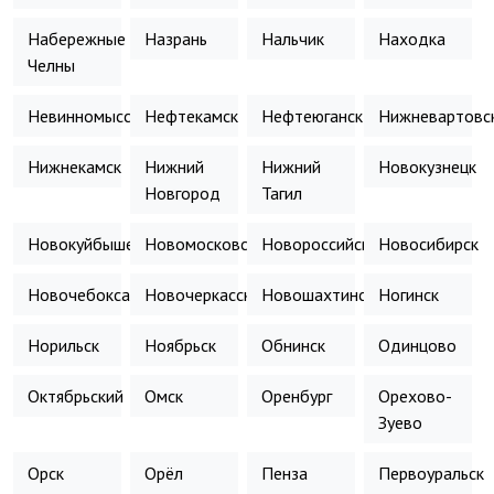
Набережные
Назрань
Нальчик
Находка
Челны
Невинномысск
Нефтекамск
Нефтеюганск
Нижневартовс
Нижнекамск
Нижний
Нижний
Новокузнецк
Новгород
Тагил
Новокуйбышевск
Новомосковск
Новороссийск
Новосибирск
Новочебоксарск
Новочеркасск
Новошахтинск
Ногинск
Норильск
Ноябрьск
Обнинск
Одинцово
Октябрьский
Омск
Оренбург
Орехово-
Зуево
Орск
Орёл
Пенза
Первоуральск