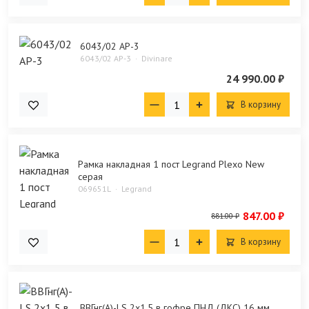
6043/02 AP-3
6043/02 AP-3
Divinare
24 990.00 ₽
В корзину
Рамка накладная 1 пост Legrand Plexo New
серая
069651L
Legrand
847.00 ₽
881.00 ₽
В корзину
ВВГнг(А)-LS 2х1,5 в гофре ПНД (ДКС) 16 мм