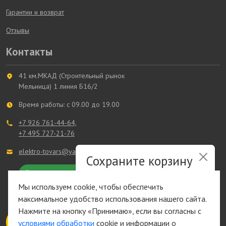
Гарантии и возврат
Отзывы
Контакты
41 км.МКАД (Строительный рынок
Мельница) 1 линия Б16/2
Время работы: с 09.00 до 19.00
+7 926 761-44-64,
+7 495 727-21-76
elektro-tovars@ya.ru
Сохраните корзину
и список желаний
+7 993 361-44-64
Мы используем cookie, чтобы обеспечить
максимальное удобство использования нашего сайта.
Быстрая авторизация на сайте
Нажмите на кнопку «Принимаю», если вы согласны с
условиями обработки
cookie и информации о