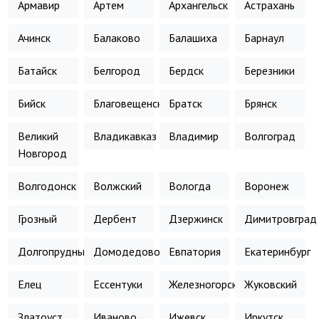
Армавир
Артем
Архангельск
Астрахань
Ачинск
Балаково
Балашиха
Барнаул
Батайск
Белгород
Бердск
Березники
Бийск
Благовещенск
Братск
Брянск
Великий
Владикавказ
Владимир
Волгоград
Новгород
Волгодонск
Волжский
Вологда
Воронеж
Грозный
Дербент
Дзержинск
Димитровград
Долгопрудный
Домодедово
Евпатория
Екатеринбург
Елец
Ессентуки
Железногорск
Жуковский
Златоуст
Иваново
Ижевск
Иркутск