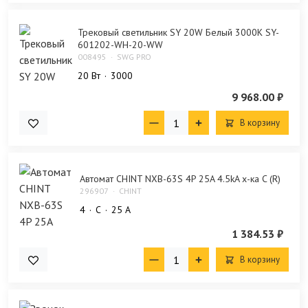
Трековый светильник SY 20W Белый 3000К SY-
601202-WH-20-WW
008495
SWG PRO
20 Bт
3000
9 968.00 ₽
В корзину
Автомат CHINT NXB-63S 4P 25A 4.5kA х-ка C (R)
296907
CHINT
4
C
25 А
1 384.53 ₽
В корзину