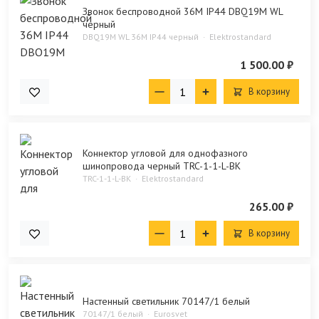
Звонок беспроводной 36M IP44 DBQ19M WL
черный
DBQ19M WL 36M IP44 черный
Elektrostandard
1 500.00 ₽
В корзину
Коннектор угловой для однофазного
шинопровода черный TRC-1-1-L-BK
TRC-1-1-L-BK
Elektrostandard
265.00 ₽
В корзину
Настенный светильник 70147/1 белый
70147/1 белый
Eurosvet