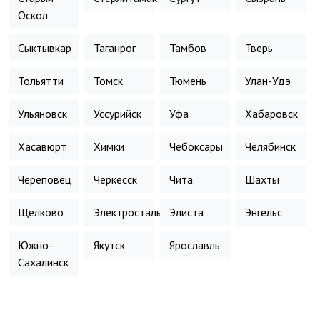
Оскол
Сыктывкар
Таганрог
Тамбов
Тверь
Тольятти
Томск
Тюмень
Улан-Удэ
Ульяновск
Уссурийск
Уфа
Хабаровск
Хасавюрт
Химки
Чебоксары
Челябинск
Череповец
Черкесск
Чита
Шахты
Щёлково
Электросталь
Элиста
Энгельс
Южно-
Якутск
Ярославль
Сахалинск