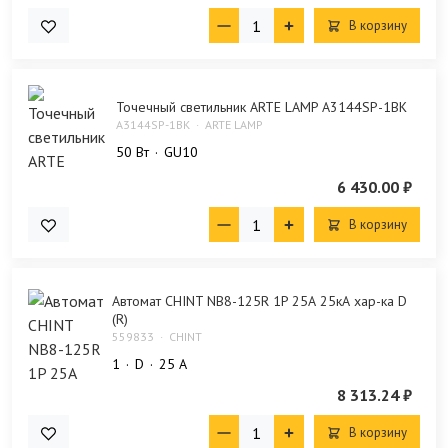
В корзину
Точечный светильник ARTE LAMP A3144SP-1BK
A3144SP-1BK
ARTE LAMP
50 Bт
GU10
6 430.00 ₽
В корзину
Автомат CHINT NB8-125R 1P 25А 25кА хар-ка D
(R)
559833
CHINT
1
D
25 А
8 313.24 ₽
В корзину