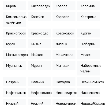
Киров
Кисловодск
Ковров
Коломна
Комсомольск-
Копейск
Королёв
Кострома
на-Амуре
Красногорск
Краснодар
Красноярск
Курган
Курск
Кызыл
Липецк
Люберцы
Магнитогорск
Майкоп
Махачкала
Миасс
Мурманск
Муром
Мытищи
Набережные
Челны
Назрань
Нальчик
Находка
Невинномысск
Нефтекамск
Нефтеюганск
Нижневартовск
Нижнекамск
Нижний
Нижний
Новокузнецк
Новокуйбышев