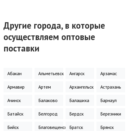
Другие города, в которые
осуществляем оптовые
поставки
Абакан
Альметьевск
Ангарск
Арзамас
Армавир
Артем
Архангельск
Астрахань
Ачинск
Балаково
Балашиха
Барнаул
Батайск
Белгород
Бердск
Березники
Бийск
Благовещенск
Братск
Брянск