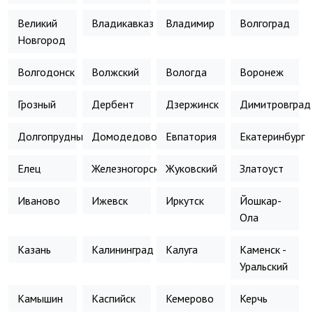
Великий
Владикавказ
Владимир
Волгоград
Новгород
Волгодонск
Волжский
Вологда
Воронеж
Грозный
Дербент
Дзержинск
Димитровград
Долгопрудный
Домодедово
Евпатория
Екатеринбург
Елец
Железногорск
Жуковский
Златоуст
Иваново
Ижевск
Иркутск
Йошкар-
Ола
Казань
Калининград
Калуга
Каменск -
Уральский
Камышин
Каспийск
Кемерово
Керчь