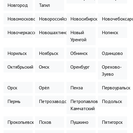
Новгород
Тагил
Новомосковск
Новороссийск
Новосибирск
Новочебоксар
Новочеркасск
Новошахтинск
Новый
Ногинск
Уренгой
Норильск
Ноябрьск
Обнинск
Одинцово
Октябрьский
Омск
Оренбург
Орехово-
Зуево
Орск
Орёл
Пенза
Первоуральск
Пермь
Петрозаводск
Петропавловск-
Подольск
Камчатский
Прокопьевск
Псков
Пушкино
Пятигорск