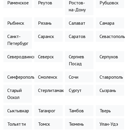
Раменское
Реутов
Ростов-
Рубцовск
на-Дону
Рыбинск
Рязань
Салават
Самара
Санкт-
Саранск
Саратов
Севастополь
Петербург
Северодвинск
Северск
Сергиев
Серпухов
Посад
Симферополь
Смоленск
Сочи
Ставрополь
Старый
Стерлитамак
Сургут
Сызрань
Оскол
Сыктывкар
Таганрог
Тамбов
Тверь
Тольятти
Томск
Тюмень
Улан-Удэ