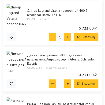
Димер Legrand Valena поворотный 400 Вт
(слоновая кость) 774161
P2691
Legrand
5 722.00 ₽
В корзину
Диммер поворотный, 300Вт для ламп
накаливания, Антрацит, серия Glossa, Schneider
Electric
GSL000734
Systeme Electric
4 231.00 ₽
В корзину
Рамка 1-ая (одинарная), Баклажановый, серия