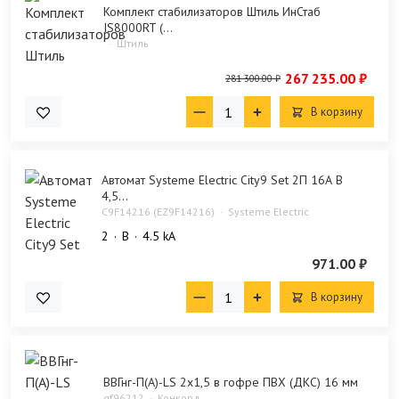
Комплект стабилизаторов Штиль ИнСтаб
IS8000RT (...
Штиль
267 235.00 ₽
281 300.00 ₽
В корзину
Автомат Systeme Electric City9 Set 2П 16А В
4,5...
C9F14216 (EZ9F14216)
Systeme Electric
2
B
4.5 kA
971.00 ₽
В корзину
ВВГнг-П(А)-LS 2х1,5 в гофре ПВХ (ДКС) 16 мм
gf96212
Конкорд