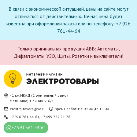
В связи с экономической ситуацией, цены на сайте могут
отличаться от действительных. Точная цена будет
известна при оформлении заказа или по телефону: +7 926
761-44-64
Только оригинальная продукция ABB:
Автоматы
,
Дифавтоматы
,
УЗО
,
Щиты
,
Розетки и выключатели
!
41 км.МКАД (Строительный рынок
Мельница) 1 линия Б16/2
elektro-tovars@ya.ru
Время работы: с 09.00 до 19.00
+7 926 761-44-64
,
+7 495 727-21-76
+7 993 361-44-64
Новое поступление в каталоге: