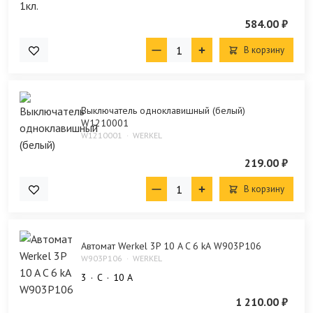
584.00 ₽
В корзину
Выключатель одноклавишный (белый)
W1210001
W1210001
WERKEL
219.00 ₽
В корзину
Автомат Werkel 3P 10 A C 6 kА W903P106
W903P106
WERKEL
3
C
10 А
1 210.00 ₽