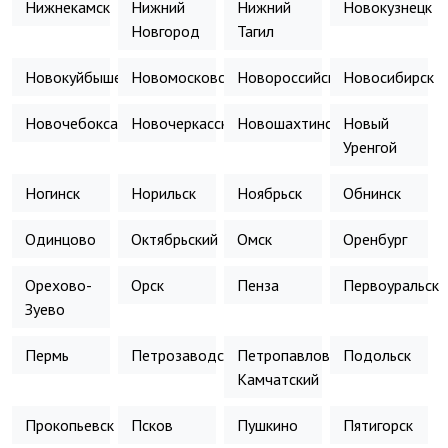
Нижнекамск
Нижний
Нижний
Новокузнецк
Новгород
Тагил
Новокуйбышевск
Новомосковск
Новороссийск
Новосибирск
Новочебоксарск
Новочеркасск
Новошахтинск
Новый
Уренгой
Ногинск
Норильск
Ноябрьск
Обнинск
Одинцово
Октябрьский
Омск
Оренбург
Орехово-
Орск
Пенза
Первоуральск
Зуево
Пермь
Петрозаводск
Петропавловск-
Подольск
Камчатский
Прокопьевск
Псков
Пушкино
Пятигорск