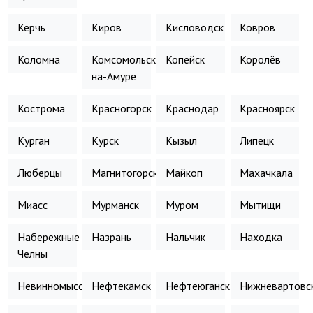
Керчь
Киров
Кисловодск
Ковров
Коломна
Комсомольск-
Копейск
Королёв
на-Амуре
Кострома
Красногорск
Краснодар
Красноярск
Курган
Курск
Кызыл
Липецк
Люберцы
Магнитогорск
Майкоп
Махачкала
Миасс
Мурманск
Муром
Мытищи
Набережные
Назрань
Нальчик
Находка
Челны
Невинномысск
Нефтекамск
Нефтеюганск
Нижневартовс