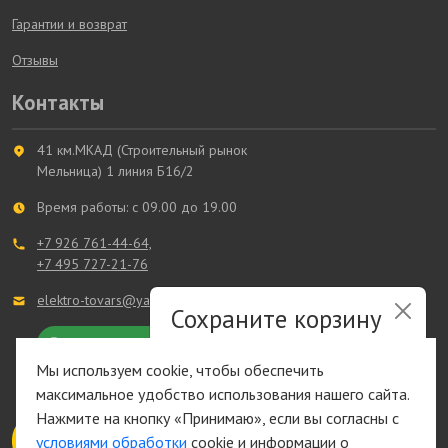
Гарантии и возврат
Отзывы
Контакты
41 км.МКАД (Строительный рынок
Мельница) 1 линия Б16/2
Время работы: с 09.00 до 19.00
+7 926 761-44-64,
+7 495 727-21-76
elektro-tovars@ya.ru
Сохраните корзину
и список желаний
+7 993 361-44-64
Мы используем cookie, чтобы обеспечить
максимальное удобство использования нашего сайта.
Быстрая авторизация на сайте
Нажмите на кнопку «Принимаю», если вы согласны с
условиями обработки
cookie и информации о