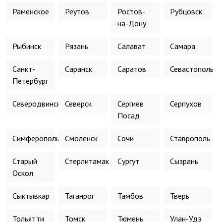
Раменское
Реутов
Ростов-
Рубцовск
на-Дону
Рыбинск
Рязань
Салават
Самара
Санкт-
Саранск
Саратов
Севастополь
Петербург
Северодвинск
Северск
Сергиев
Серпухов
Посад
Симферополь
Смоленск
Сочи
Ставрополь
Старый
Стерлитамак
Сургут
Сызрань
Оскол
Сыктывкар
Таганрог
Тамбов
Тверь
Тольятти
Томск
Тюмень
Улан-Удэ