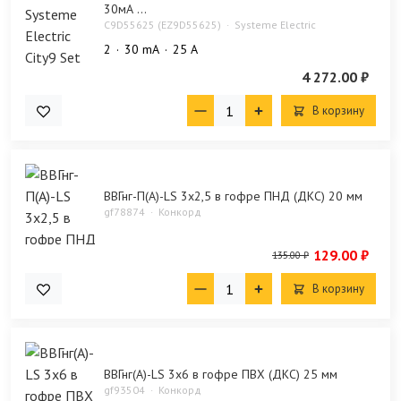
30мА ...
C9D55625 (EZ9D55625)
Systeme Electric
2
30 mA
25 А
4 272.00 ₽
В корзину
ВВГнг-П(А)-LS 3х2,5 в гофре ПНД (ДКС) 20 мм
gf78874
Конкорд
129.00 ₽
135.00 ₽
В корзину
ВВГнг(А)-LS 3х6 в гофре ПВХ (ДКС) 25 мм
gf93504
Конкорд