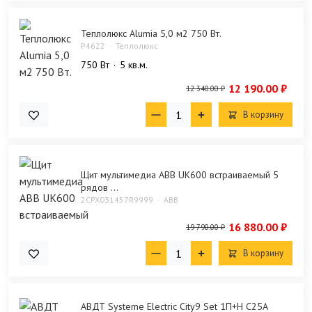
Теплолюкс Alumia 5,0 м2 750 Вт.
P4622
Теплолюкс
750 Bт
5 кв.м.
12 190.00 ₽
12 340.00 ₽
В корзину
Щит мультимедиа ABB UK600 встраиваемый 5
рядов ...
2CPX031457R9999
ABB
16 880.00 ₽
19 790.00 ₽
В корзину
АВДТ Systeme Electric City9 Set 1П+Н C25А