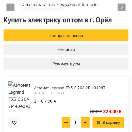
низковольтное оборудование CHINT
Изучить каталог
Купить электрику оптом в г. Орёл
Товары по акции
Новинки
Рекомендуем
Автомат Legrand TX3 C 20А 2P 404043
404043
Legrand
2
C
20 А
824.00 ₽
980.00 ₽
В корзину