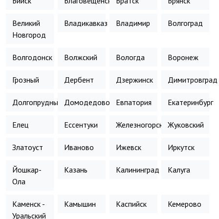
Бийск
Благовещенск
Братск
Брянск
Великий
Владикавказ
Владимир
Волгоград
Новгород
Волгодонск
Волжский
Вологда
Воронеж
Грозный
Дербент
Дзержинск
Димитровград
Долгопрудный
Домодедово
Евпатория
Екатеринбург
Елец
Ессентуки
Железногорск
Жуковский
Златоуст
Иваново
Ижевск
Иркутск
Йошкар-
Казань
Калининград
Калуга
Ола
Каменск -
Камышин
Каспийск
Кемерово
Уральский