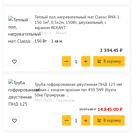
Теплый пол, нагревательный мат Classic RNX-1-
150 1м², 0,5х2м, 150Вт, двухжильный, с
экраном REXANT
51-0502-2
Rexant
150 Bт
1 кв.м.
2 394.45 ₽
В корзину
Труба гофрированная двустенная ПНД 125 мм
гибкая с зондом красная тип 450 SN9 (бухта
50м) Промрукав ...
PR15.0037
Промрукав
14 845.00 ₽
15 071.00 ₽
В корзину