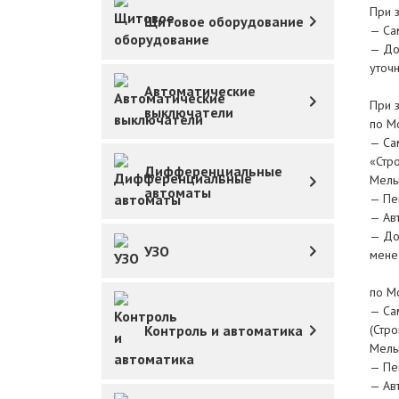
При 
Щитовое оборудование
— Са
— До
уточ
Автоматические
При 
выключатели
по М
— Сам
«Стр
Дифференциальные
Мель
автоматы
— Пе
— Ав
— Дос
УЗО
мене
по М
— Сам
(Стр
Контроль и автоматика
Мель
— Пе
— Ав