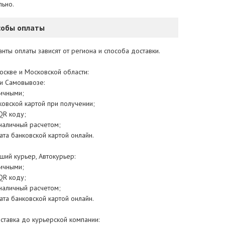
льно.
собы оплаты
нты оплаты зависят от региона и способа доставки.
оскве и Московской области:
и Самовывозе:
личными;
ковской картой при получении;
QR коду;
зналичный расчетом;
ата банковской картой онлайн.
ший курьер, Автокурьер:
личными;
QR коду;
зналичный расчетом;
ата банковской картой онлайн.
ставка до курьерской компании: