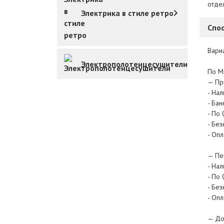
отде
Электрика в стиле ретро
Спо
Вариа
Электрополотенцесушители
По М
— Пр
- На
- Бан
- По 
- Бе
- Опл
— Пе
- На
- По 
- Бе
- Опл
— До