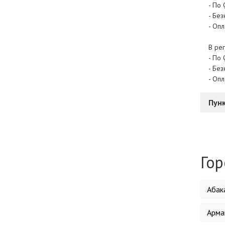
- По 
- Бе
- Опл
В рег
- По 
- Бе
- Опл
Пунк
Гор
Абак
Арма