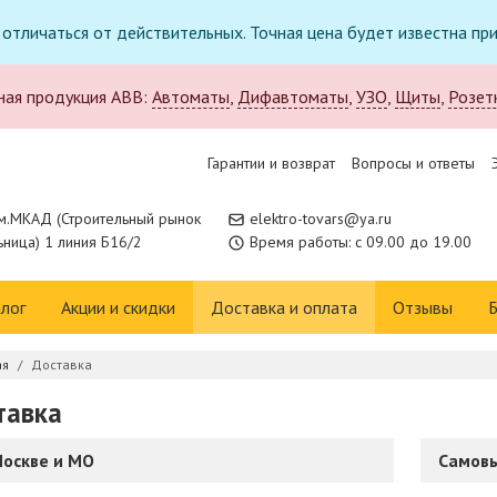
т отличаться от действительных. Точная цена будет известна п
ная продукция ABB:
Автоматы
,
Дифавтоматы
,
УЗО
,
Щиты
,
Розет
Гарантии и возврат
Вопросы и ответы
м.МКАД (Строительный рынок
elektro-tovars@ya.ru
ница) 1 линия Б16/2
Время работы: с 09.00 до 19.00
лог
Акции и скидки
Доставка и оплата
Отзывы
Б
ая
Доставка
тавка
Москве и МО
Самов