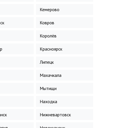
Кемерово
ск
Ковров
Королёв
р
Красноярск
Липецк
Махачкала
Мытищи
Находка
нск
Нижневартовск
агил
Новокузнецк