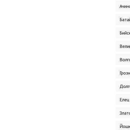
Ачин
Бата
Бийс
Вели
Волг
Гроз
Долг
Елец
Злат
Йошк