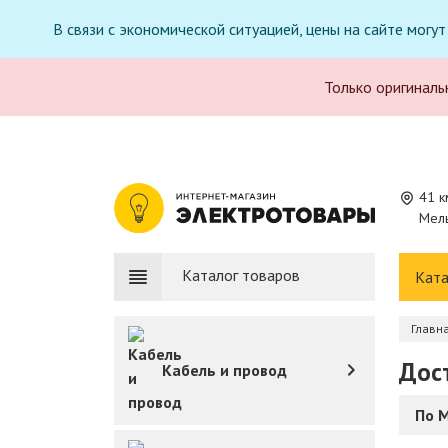
В связи с экономической ситуацией, цены на сайте могу
Только оригиналь
41 к
Мель
Каталог товаров
Ката
Главн
Дос
Кабель и провод
По 