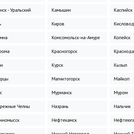
нск - Уральский
Камышин
Каспийск
ь
Киров
Кисловод
мна
Комсомольск-на-Амуре
Копейск
рома
Красногорск
Краснода
ан
Курск
Кызыл
ерцы
Магнитогорск
Майкоп
с
Мурманск
Муром
режные Челны
Назрань
Нальчик
нномысск
Нефтекамск
Нефтеюга
екамск
Нижний Новгород
Нижний Т