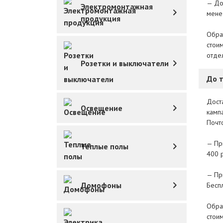
— Дос
Электромонтажная
мене
продукция
Обра
стои
отде
Розетки и выключатели
До 
Дост
Освещение
кампа
Почто
— Пр
Теплые полы
400 
— При
Домофоны
Беспл
Обра
стои