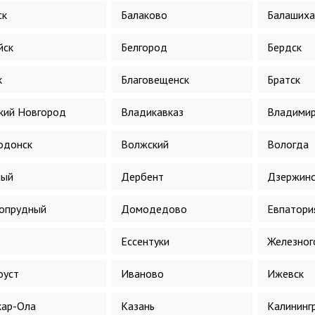
ск
Балаково
Балашиха
йск
Белгород
Бердск
к
Благовещенск
Братск
кий Новгород
Владикавказ
Владими
одонск
Волжский
Вологда
ный
Дербент
Дзержинс
опрудный
Домодедово
Евпатори
Ессентуки
Железног
оуст
Иваново
Ижевск
ар-Ола
Казань
Калининг