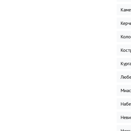
Каме
Керч
Коло
Кост
Кург
Люб
Миас
Набе
Неви
Нижн