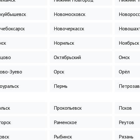
куйбышевск
Новомосковск
Новоросс
чебоксарск
Новочеркасск
Новошахт
нск
Норильск
Ноябрьск
цово
Октябрьский
Омск
ово-Зуево
Орск
Орёл
оуральск
Пермь
Петрозав
льск
Прокопьевск
Псков
горск
Раменское
Реутов
овск
Рыбинск
Рязань