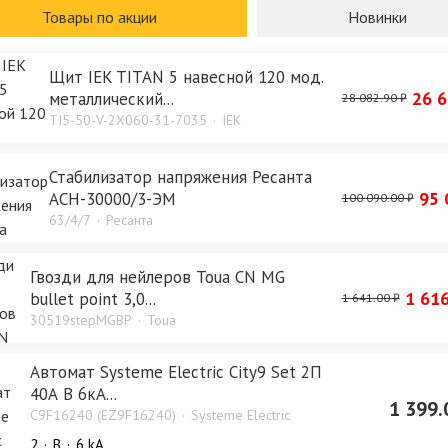
Изучить каталог
Товары по акции
Новинки
Щит IEK TITAN 5 навесной 120 мод.
26 6
металлический...
28 082.90 ₽
TI5-50-V-2X060-31-7035
IEK
Стабилизатор напряжения Ресанта
95 
АСН-30000/3-ЭМ
100 090.00 ₽
63/4/7
Ресанта
Гвозди для нейлеров Toua CN MG
1 616
bullet point 3,0...
1 641.00 ₽
30519stepMGBP
Toua
Автомат Systeme Electric City9 Set 2П
40А В 6кА...
1 399.
C9F16240 (EZ9F16240)
Systeme Electric
2
B
6 kA