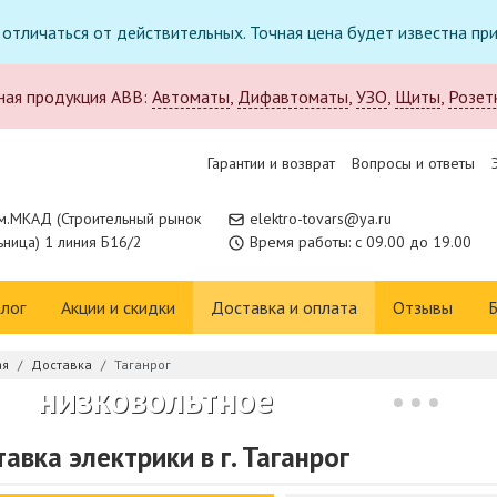
т отличаться от действительных. Точная цена будет известна п
ная продукция ABB:
Автоматы
,
Дифавтоматы
,
УЗО
,
Щиты
,
Розет
Гарантии и возврат
Вопросы и ответы
м.МКАД (Строительный рынок
elektro-tovars@ya.ru
ница) 1 линия Б16/2
Время работы: с 09.00 до 19.00
Новое поступление в
лог
Акции и скидки
Доставка и оплата
Отзывы
Б
каталоге:
ая
Доставка
Таганрог
низковольтное
оборудование CHINT
авка электрики в г. Таганрог