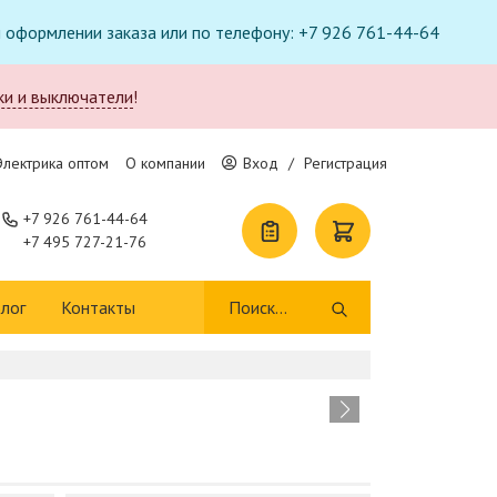
ри оформлении заказа или по телефону: +7 926 761-44-64
ки и выключатели
!
Электрика оптом
О компании
Вход
/
Регистрация
+7 926 761-44-64
+7 495 727-21-76
лог
Контакты
Т
п
В 