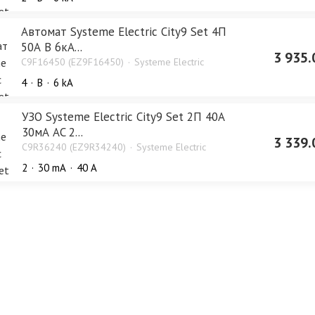
Автомат Systeme Electric City9 Set 4П
50А В 6кА...
3 935.
C9F16450 (EZ9F16450)
Systeme Electric
4
B
6 kA
УЗО Systeme Electric City9 Set 2П 40А
30мА AC 2...
3 339.
C9R36240 (EZ9R34240)
Systeme Electric
2
30 mA
40 А