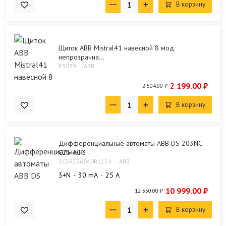
В корзину
Щиток ABB Mistral41 навесной 8 мод.
непрозрачна...
P3039
ABB
2 199.00 ₽
2 504.00 ₽
В корзину
Дифференциальные автоматы ABB DS 203NC
C25 AC 3...
2CSR256040R1254
ABB
3+N
30 mA
25 А
10 999.00 ₽
12 350.00 ₽
В корзину