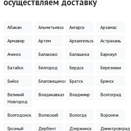
осуществляем доставку
Абакан
Альметьевск
Ангарск
Арзамас
Армавир
Артем
Архангельск
Астрахань
Ачинск
Балаково
Балашиха
Барнаул
Батайск
Белгород
Бердск
Березники
Бийск
Благовещенск
Братск
Брянск
Великий
Владикавказ
Владимир
Волгоград
Новгород
Волгодонск
Волжский
Вологда
Воронеж
Грозный
Дербент
Дзержинск
Димитровград