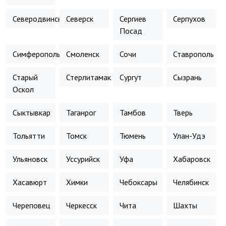
Северодвинск
Северск
Сергиев
Серпухов
Посад
Симферополь
Смоленск
Сочи
Ставрополь
Старый
Стерлитамак
Сургут
Сызрань
Оскол
Сыктывкар
Таганрог
Тамбов
Тверь
Тольятти
Томск
Тюмень
Улан-Удэ
Ульяновск
Уссурийск
Уфа
Хабаровск
Хасавюрт
Химки
Чебоксары
Челябинск
Череповец
Черкесск
Чита
Шахты