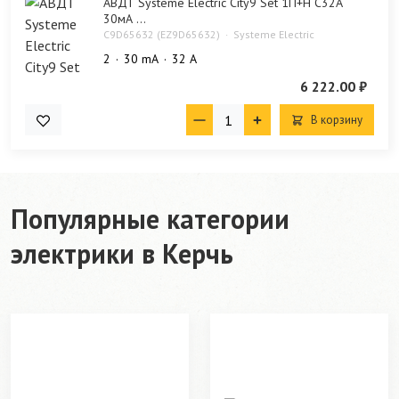
АВДТ Systeme Electric City9 Set 1П+Н C32А
30мА ...
C9D65632 (EZ9D65632)
Systeme Electric
2
30 mA
32 А
6 222.00 ₽
В корзину
Популярные категории
электрики в Керчь