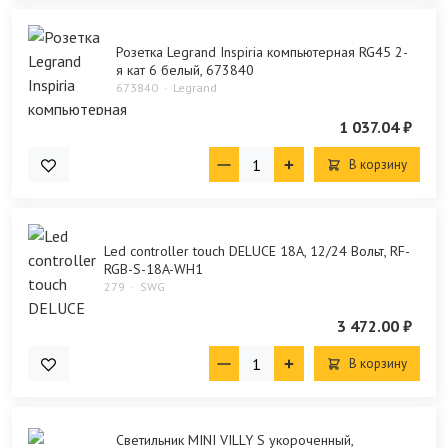
Розетка Legrand Inspiria компьютерная RG45 2-
я кат 6 белый, 673840
673840
Legrand
1 037.04 ₽
В корзину
Led controller touch DELUCE 18А, 12/24 Вольт, RF-
RGB-S-18A-WH1
279
SWG
3 472.00 ₽
В корзину
Светильник MINI VILLY S укороченный,