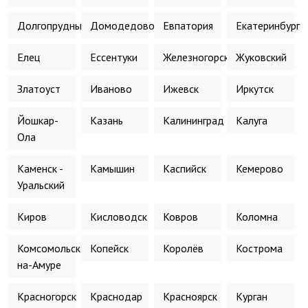
Долгопрудный
Домодедово
Евпатория
Екатеринбург
Елец
Ессентуки
Железногорск
Жуковский
Златоуст
Иваново
Ижевск
Иркутск
Йошкар-
Казань
Калининград
Калуга
Ола
Каменск -
Камышин
Каспийск
Кемерово
Уральский
Киров
Кисловодск
Ковров
Коломна
Комсомольск-
Копейск
Королёв
Кострома
на-Амуре
Красногорск
Краснодар
Красноярск
Курган