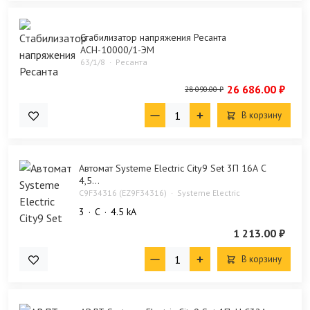
Стабилизатор напряжения Ресанта
АСН-10000/1-ЭМ
63/1/8
Ресанта
26 686.00 ₽
28 090.00 ₽
В корзину
Автомат Systeme Electric City9 Set 3П 16А С
4,5...
C9F34316 (EZ9F34316)
Systeme Electric
3
C
4.5 kA
1 213.00 ₽
В корзину