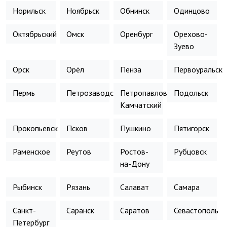
Норильск
Ноябрьск
Обнинск
Одинцово
Октябрьский
Омск
Оренбург
Орехово-
Зуево
Орск
Орёл
Пенза
Первоуральск
Пермь
Петрозаводск
Петропавловск-
Подольск
Камчатский
Прокопьевск
Псков
Пушкино
Пятигорск
Раменское
Реутов
Ростов-
Рубцовск
на-Дону
Рыбинск
Рязань
Салават
Самара
Санкт-
Саранск
Саратов
Севастополь
Петербург