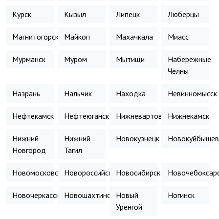
Курск
Кызыл
Липецк
Люберцы
Магнитогорск
Майкоп
Махачкала
Миасс
Мурманск
Муром
Мытищи
Набережные
Челны
Назрань
Нальчик
Находка
Невинномысск
Нефтекамск
Нефтеюганск
Нижневартовск
Нижнекамск
Нижний
Нижний
Новокузнецк
Новокуйбышев
Новгород
Тагил
Новомосковск
Новороссийск
Новосибирск
Новочебоксар
Новочеркасск
Новошахтинск
Новый
Ногинск
Уренгой