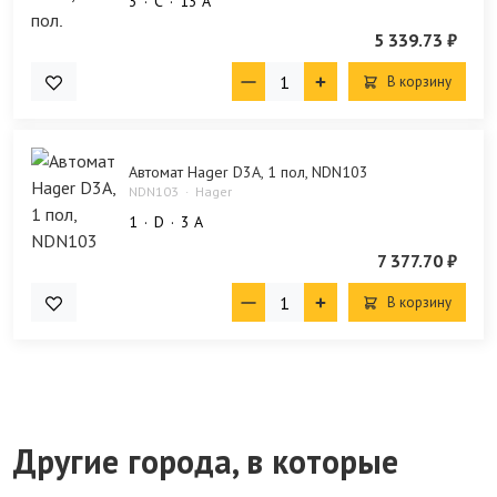
3
C
13 А
5 339.73 ₽
В корзину
Автомат Hager D3А, 1 пол, NDN103
NDN103
Hager
1
D
3 А
7 377.70 ₽
В корзину
Другие города, в которые