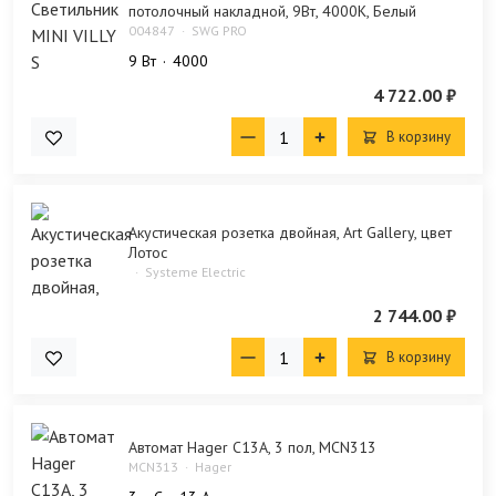
потолочный накладной, 9Вт, 4000K, Белый
004847
SWG PRO
9 Bт
4000
4 722.00 ₽
В корзину
Акустическая розетка двойная, Art Gallery, цвет
Лотос
Systeme Electric
2 744.00 ₽
В корзину
Автомат Hager C13А, 3 пол, MCN313
MCN313
Hager