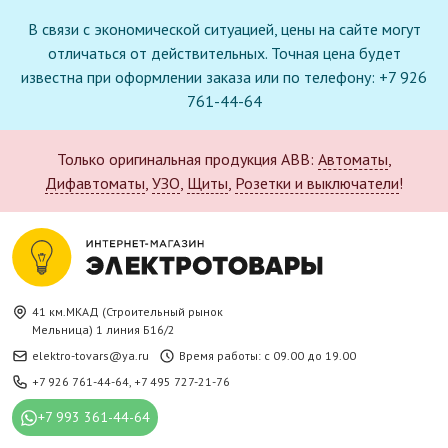
В связи с экономической ситуацией, цены на сайте могут
отличаться от действительных. Точная цена будет
известна при оформлении заказа или по телефону: +7 926
761-44-64
Только оригинальная продукция ABB:
Автоматы
,
Дифавтоматы
,
УЗО
,
Щиты
,
Розетки и выключатели
!
41 км.МКАД (Строительный рынок
Мельница) 1 линия Б16/2
elektro-tovars@ya.ru
Время работы: с 09.00 до 19.00
+7 926 761-44-64
,
+7 495 727-21-76
+7 993 361-44-64