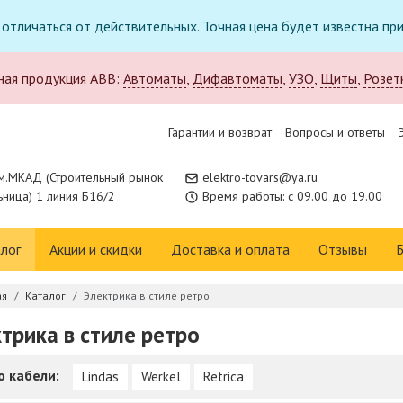
т отличаться от действительных. Точная цена будет известна п
ная продукция ABB:
Автоматы
,
Дифавтоматы
,
УЗО
,
Щиты
,
Розет
Гарантии и возврат
Вопросы и ответы
м.МКАД (Строительный рынок
elektro-tovars@ya.ru
ница) 1 линия Б16/2
Время работы: с 09.00 до 19.00
лог
Акции и скидки
Доставка и оплата
Отзывы
Б
ая
Каталог
Электрика в стиле ретро
трика в стиле ретро
о кабели:
Lindas
Werkel
Retrica