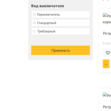
Вид выключателя
Переключатель
Стандартный
Тумблерный
Ретр
P193
Применить
107
Ретр