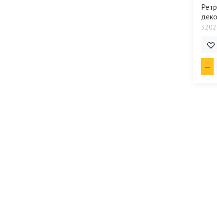
Ретр
деко
3202
2 6