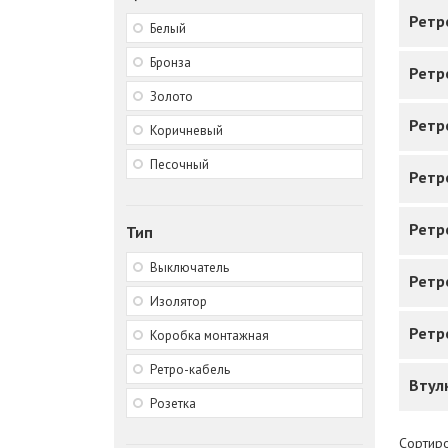
Ретр
Белый
Бронза
Ретр
Золото
Ретр
Коричневый
Песочный
Ретр
Ретр
Тип
Выключатель
Ретр
Изолятор
Ретр
Коробка монтажная
Ретро-кабель
Втул
Розетка
Сортиро