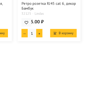
я,
Ретро розетка RJ45 cat 6, декор
Бамбук
32125
Lindas
2 775.00 ₽
ину
В корзину