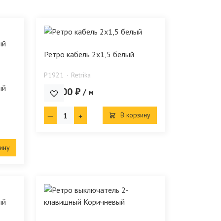
Ретро кабель 2х1,5 белый
P1921
Retrika
ый
107.00 ₽
/ м
В корзину
ину