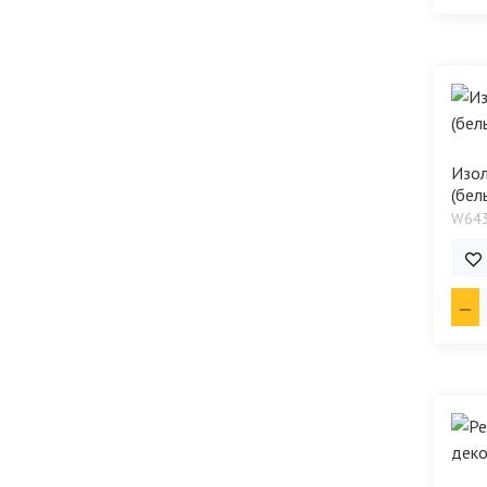
Изол
(бел
W64
5 4