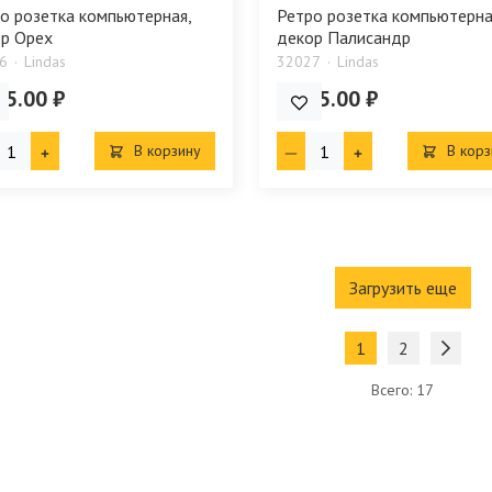
о розетка компьютерная,
Ретро розетка компьютерна
р Орех
декор Палисандр
6
Lindas
32027
Lindas
75.00 ₽
2 475.00 ₽
В корзину
В корз
Загрузить еще
1
2
Всего: 17