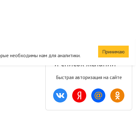
Принимаю
Сохраните корзину
орые необходимы нам для аналитики.
и список желаний
Быстрая авторизация на сайте