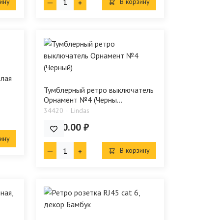
ину
В корзину
елая
Тумблерный ретро выключатель
Орнамент №4 (Черны...
34420
Lindas
1 760.00 ₽
ину
В корзину