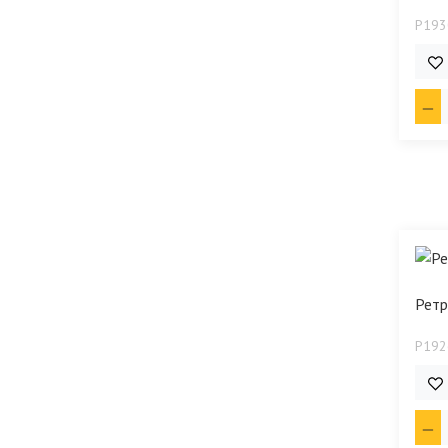
P193
163
Ретр
P192
234