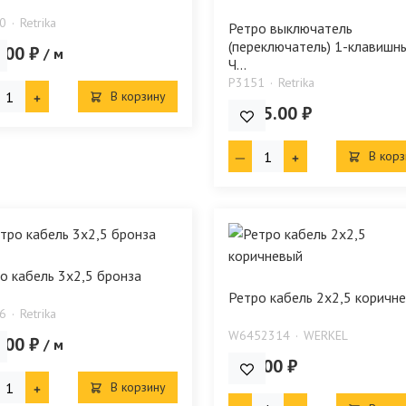
0
Retrika
Ретро выключатель
(переключатель) 1-клавишн
.00 ₽
/ м
Ч...
P3151
Retrika
В корзину
1 355.00 ₽
В корз
о кабель 3х2,5 бронза
Ретро кабель 2х2,5 коричн
6
Retrika
W6452314
WERKEL
.00 ₽
/ м
491.00 ₽
В корзину