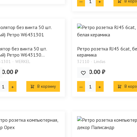
В корз
ятор без винта 50 шт.
Ретро розетка RJ45 6cat, б
ый) Ретро W643130...
керамика
31301
WERKEL
32110
Lindas
60.00 ₽
2 060.00 ₽
В корзину
В корз