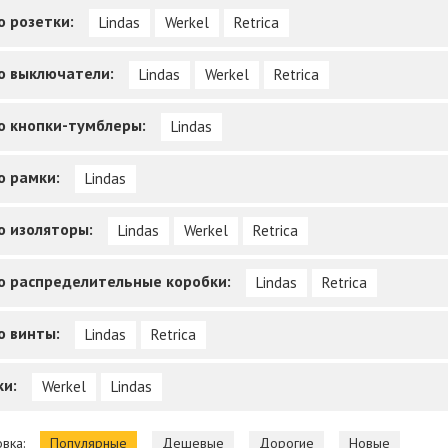
о розетки:
Lindas
Werkel
Retrica
о выключатели:
Lindas
Werkel
Retrica
о кнопки-тумблеры:
Lindas
о рамки:
Lindas
о изоляторы:
Lindas
Werkel
Retrica
о распределительные коробки:
Lindas
Retrica
о винты:
Lindas
Retrica
ки:
Werkel
Lindas
вка:
Популярные
Дешевые
Дорогие
Новые