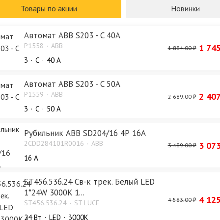
Изучить каталог
Товары по акции
Новинки
Автомат ABB S203 - C 40A
P1558
ABB
1 745
1 884.00 ₽
3
C
40 А
Автомат ABB S203 - C 50A
P1559
ABB
2 407
2 689.00 ₽
3
C
50 А
Рубильник ABB SD204/16 4Р 16А
2CDD284101R0016
ABB
3 073
3 489.00 ₽
16 А
ST456.536.24 Св-к трек. Белый LED
1*24W 3000K 1...
4 125
4 583.00 ₽
ST456.536.24
ST LUCE
24 Bт
LED
3000K