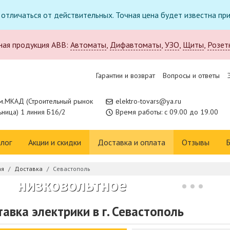
т отличаться от действительных. Точная цена будет известна п
ная продукция ABB:
Автоматы
,
Дифавтоматы
,
УЗО
,
Щиты
,
Розет
Гарантии и возврат
Вопросы и ответы
м.МКАД (Строительный рынок
elektro-tovars@ya.ru
ница) 1 линия Б16/2
Время работы: с 09.00 до 19.00
Новое поступление в
лог
Акции и скидки
Доставка и оплата
Отзывы
Б
каталоге:
ая
Доставка
Севастополь
низковольтное
оборудование CHINT
авка электрики в г. Севастополь