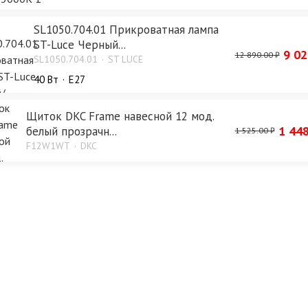
SL1050.704.01 Прикроватная лампа
ST-Luce Черный...
9 02
12 890.00 ₽
SL1050.704.01
ST LUCE
40 Bт
E27
Щиток DKC Frame навесной 12 мод.
1 448
белый прозрачн...
1 525.00 ₽
F12W1WT
DKC