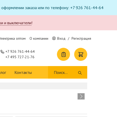
ри оформлении заказа или по телефону: +7 926 761-44-64
ки и выключатели
!
Электрика оптом
О компании
Вход
/
Регистрация
+7 926 761-44-64
+7 495 727-21-76
лог
Контакты
Т
п
В 