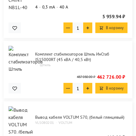
4
0,3 mA
40 А
5 959.94 ₽
В корзину
Комплект стабилизаторов Штиль ИнСтаб
IS15000RT (45 кВА / 40,5 кВт)
Штиль
462 726.00 ₽
487 080.00 ₽
В корзину
Вывод кабеля VOLTUM S70, (белый глянцевый)
VLS080201
VOLTUM