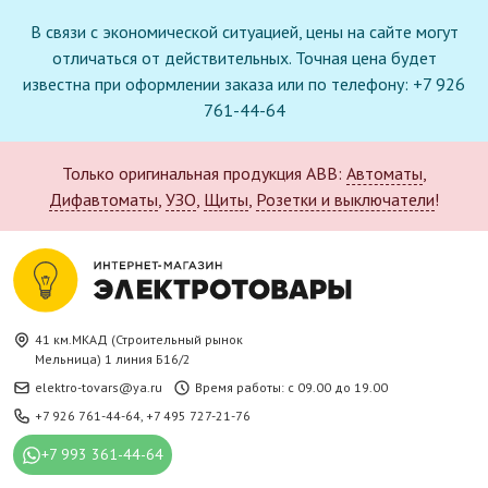
В связи с экономической ситуацией, цены на сайте могут
отличаться от действительных. Точная цена будет
известна при оформлении заказа или по телефону: +7 926
761-44-64
Только оригинальная продукция ABB:
Автоматы
,
Дифавтоматы
,
УЗО
,
Щиты
,
Розетки и выключатели
!
41 км.МКАД (Строительный рынок
Мельница) 1 линия Б16/2
elektro-tovars@ya.ru
Время работы: с 09.00 до 19.00
+7 926 761-44-64
,
+7 495 727-21-76
+7 993 361-44-64
Новое поступление в каталоге: