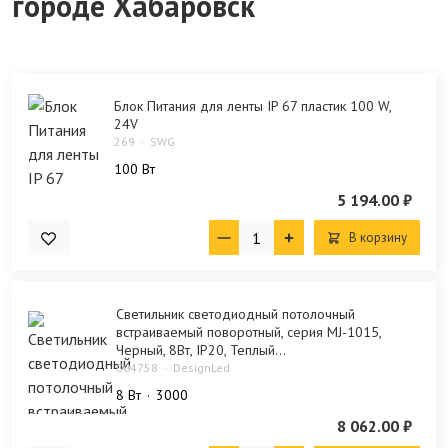
городе Хабаровск
Блок Питания для ленты IP 67 пластик 100 W,
24V
269
SWG
100 Bт
5 194.00 ₽
В корзину
Светильник светодиодный потолочный
встраиваемый поворотный, серия MJ-1015,
Черный, 8Вт, IP20, Теплый...
004758
DesignLed
8 Bт
3000
8 062.00 ₽