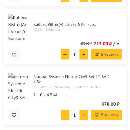
Кабель ВВГ нг(А)-LS 5х2,5 Конкорд
CB63
Конкорд
213.00 ₽
/ м
232.00 ₽
В корзину
Автомат Systeme Electric City9 Set 2П 6А С
4,5к...
C9F34206 (EZ9F34206)
Systeme Electric
2
C
4.5 kA
978.00 ₽
В корзину