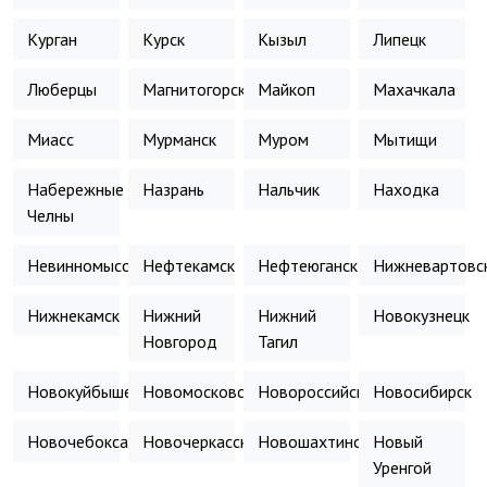
Курган
Курск
Кызыл
Липецк
Люберцы
Магнитогорск
Майкоп
Махачкала
Миасс
Мурманск
Муром
Мытищи
Набережные
Назрань
Нальчик
Находка
Челны
Невинномысск
Нефтекамск
Нефтеюганск
Нижневартовс
Нижнекамск
Нижний
Нижний
Новокузнецк
Новгород
Тагил
Новокуйбышевск
Новомосковск
Новороссийск
Новосибирск
Новочебоксарск
Новочеркасск
Новошахтинск
Новый
Уренгой