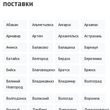
поставки
Абакан
Альметьевск
Ангарск
Арзамас
Армавир
Артем
Архангельск
Астрахань
Ачинск
Балаково
Балашиха
Барнаул
Батайск
Белгород
Бердск
Березники
Бийск
Благовещенск
Братск
Брянск
Великий
Владикавказ
Владимир
Волгоград
Новгород
Волгодонск
Волжский
Вологда
Воронеж
Грозный
Дербент
Дзержинск
Димитровград