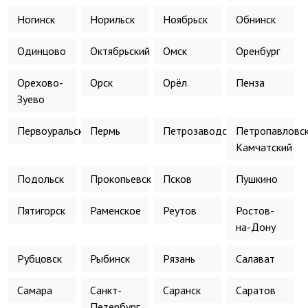
Ногинск
Норильск
Ноябрьск
Обнинск
Одинцово
Октябрьский
Омск
Оренбург
Орехово-
Орск
Орёл
Пенза
Зуево
Первоуральск
Пермь
Петрозаводск
Петропавловск
Камчатский
Подольск
Прокопьевск
Псков
Пушкино
Пятигорск
Раменское
Реутов
Ростов-
на-Дону
Рубцовск
Рыбинск
Рязань
Салават
Самара
Санкт-
Саранск
Саратов
Петербург