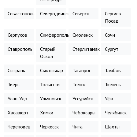
Севастополь
Северодвинск
Северск
Сергиев
Посад
Серпухов
Симферополь
Смоленск
Сочи
Ставрополь
Старый
Стерлитамак
Сургут
Оскол
Сызрань
Сыктывкар
Таганрог
Тамбов
Тверь
Тольятти
Томск
Тюмень
Улан-Удэ
Ульяновск
Уссурийск
Уфа
Хасавюрт
Химки
Чебоксары
Челябинск
Череповец
Черкесск
Чита
Шахты