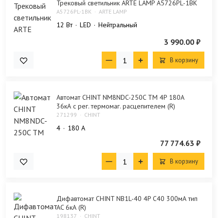
Трековый светильник ARTE LAMP A5726PL-1BK
A5726PL-1BK
ARTE LAMP
12 Bт
LED
Нейтральный
3 990.00 ₽
В корзину
Автомат CHINT NM8NDC-250C TM 4P 180А
36кА с рег. термомаг. расцепителем (R)
271299
CHINT
4
180 А
77 774.63 ₽
В корзину
Дифавтомат CHINT NB1L-40 4P C40 300мА тип
AC 6кА (R)
198137
CHINT