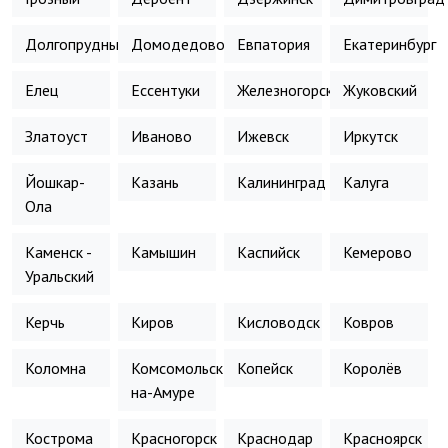
Долгопрудный
Домодедово
Евпатория
Екатеринбург
Елец
Ессентуки
Железногорск
Жуковский
Златоуст
Иваново
Ижевск
Иркутск
Йошкар-
Казань
Калининград
Калуга
Ола
Каменск -
Камышин
Каспийск
Кемерово
Уральский
Керчь
Киров
Кисловодск
Ковров
Коломна
Комсомольск-
Копейск
Королёв
на-Амуре
Кострома
Красногорск
Краснодар
Красноярск