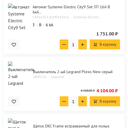
Автомат Systeme Electric City9 Set 3П 16А В
6кА...
C9F16316 (EZ9F16316)
Systeme Electric
3
B
6 kA
1 731.00 ₽
В корзину
Выключатель 2-ый Legrand Plexo New серый
069525L
Legrand
4 104.00 ₽
4 268.00 ₽
В корзину
Щиток DKC Frame встраиваемый для полых