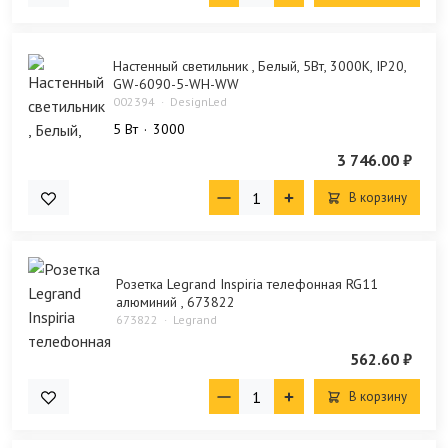
Настенный светильник , Белый, 5Вт, 3000K, IP20,
GW-6090-5-WH-WW
002394
DesignLed
5 Bт
3000
3 746.00 ₽
В корзину
Розетка Legrand Inspiria телефонная RG11
алюминий , 673822
673822
Legrand
562.60 ₽
В корзину