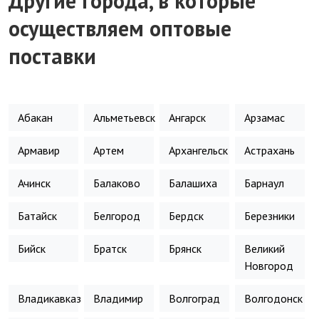
Другие города, в которые
осуществляем оптовые
поставки
Абакан
Альметьевск
Ангарск
Арзамас
Армавир
Артем
Архангельск
Астрахань
Ачинск
Балаково
Балашиха
Барнаул
Батайск
Белгород
Бердск
Березники
Бийск
Братск
Брянск
Великий
Новгород
Владикавказ
Владимир
Волгоград
Волгодонск