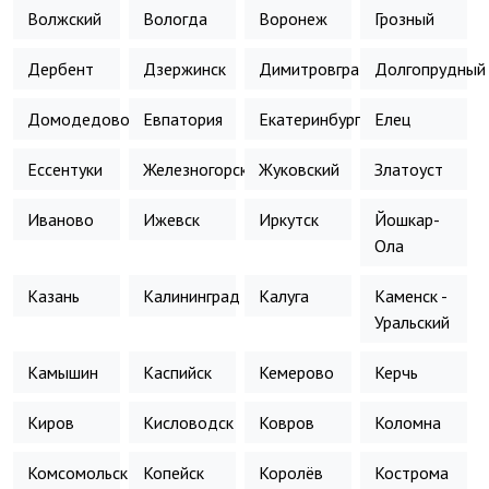
Волжский
Вологда
Воронеж
Грозный
Дербент
Дзержинск
Димитровград
Долгопрудный
Домодедово
Евпатория
Екатеринбург
Елец
Ессентуки
Железногорск
Жуковский
Златоуст
Иваново
Ижевск
Иркутск
Йошкар-
Ола
Казань
Калининград
Калуга
Каменск -
Уральский
Камышин
Каспийск
Кемерово
Керчь
Киров
Кисловодск
Ковров
Коломна
Комсомольск-
Копейск
Королёв
Кострома