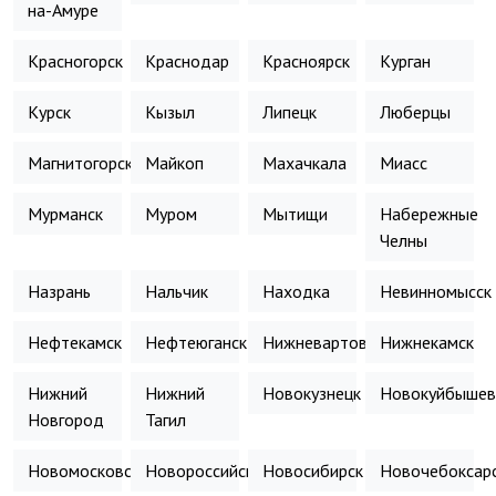
на-Амуре
Красногорск
Краснодар
Красноярск
Курган
Курск
Кызыл
Липецк
Люберцы
Магнитогорск
Майкоп
Махачкала
Миасс
Мурманск
Муром
Мытищи
Набережные
Челны
Назрань
Нальчик
Находка
Невинномысск
Нефтекамск
Нефтеюганск
Нижневартовск
Нижнекамск
Нижний
Нижний
Новокузнецк
Новокуйбышев
Новгород
Тагил
Новомосковск
Новороссийск
Новосибирск
Новочебоксар