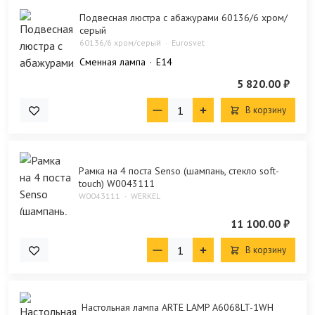
Подвесная люстра с абажурами 60136/6 хром/
серый
60136/6 хром/серый
Eurosvet
Сменная лампа
E14
5 820.00 ₽
В корзину
Рамка на 4 поста Senso (шампань, стекло soft-
touch) W0043111
W0043111
WERKEL
11 100.00 ₽
В корзину
Настольная лампа ARTE LAMP A6068LT-1WH