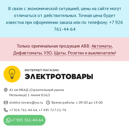
В связи с экономической ситуацией, цены на сайте могут
отличаться от действительных. Точная цена будет
известна при оформлении заказа или по телефону: +7 926
761-44-64
Только оригинальная продукция ABB:
Автоматы
,
Дифавтоматы
,
УЗО
,
Щиты
,
Розетки и выключатели
!
41 км.МКАД (Строительный рынок
Мельница) 1 линия Б16/2
elektro-tovars@ya.ru
Время работы: с 09.00 до 19.00
+7 926 761-44-64
,
+7 495 727-21-76
+7 993 361-44-64
Новое поступление в каталоге: