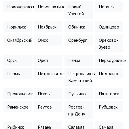
Новочеркасск
Новошахтинск
Новый
Ногинск
Уренгой
Норильск
Ноябрьск
Обнинск
Одинцово
Октябрьский
Омск
Оренбург
Орехово-
Зуево
Орск
Орёл
Пенза
Первоуральск
Пермь
Петрозаводск
Петропавловск-
Подольск
Камчатский
Прокопьевск
Псков
Пушкино
Пятигорск
Раменское
Реутов
Ростов-
Рубцовск
на-Дону
Рыбинск
Рязань
Салават
Самара