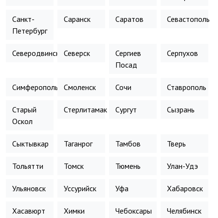
Санкт-
Саранск
Саратов
Севастополь
Петербург
Северодвинск
Северск
Сергиев
Серпухов
Посад
Симферополь
Смоленск
Сочи
Ставрополь
Старый
Стерлитамак
Сургут
Сызрань
Оскол
Сыктывкар
Таганрог
Тамбов
Тверь
Тольятти
Томск
Тюмень
Улан-Удэ
Ульяновск
Уссурийск
Уфа
Хабаровск
Хасавюрт
Химки
Чебоксары
Челябинск