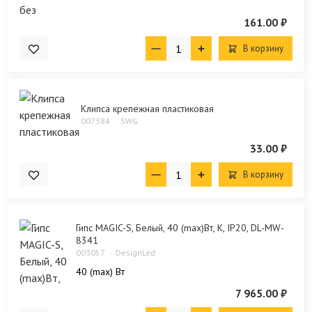
161.00 ₽
В корзину
Клипса крепежная пластиковая
007384
SWG
33.00 ₽
В корзину
Гипс MAGIC-S, Белый, 40 (max)Вт, K, IP20, DL-MW-
8341
003057
DesignLed
40 (max) Bт
7 965.00 ₽