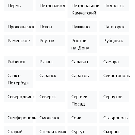
Пермь
Петрозаводск
Петропавловск-
Подольск
Камчатский
Прокопьевск
Псков
Пушкино
Пятигорск
Раменское
Реутов
Ростов-
Рубцовск
на-Дону
Рыбинск
Рязань
Салават
Самара
Санкт-
Саранск
Саратов
Севастополь
Петербург
Северодвинск
Северск
Сергиев
Серпухов
Посад
Симферополь
Смоленск
Сочи
Ставрополь
Старый
Стерлитамак
Сургут
Сызрань