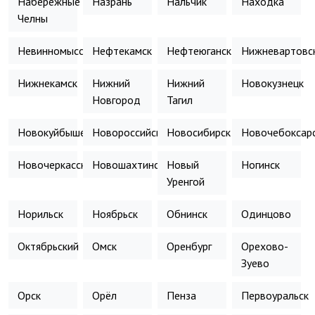
Набережные
Назрань
Нальчик
Находка
Челны
Невинномысск
Нефтекамск
Нефтеюганск
Нижневартовс
Нижнекамск
Нижний
Нижний
Новокузнецк
Новгород
Тагил
Новокуйбышевск
Новороссийск
Новосибирск
Новочебоксар
Новочеркасск
Новошахтинск
Новый
Ногинск
Уренгой
Норильск
Ноябрьск
Обнинск
Одинцово
Октябрьский
Омск
Оренбург
Орехово-
Зуево
Орск
Орёл
Пенза
Первоуральск