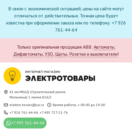
В связи с экономической ситуацией, цены на сайте могут
отличаться от действительных. Точная цена будет
известна при оформлении заказа или по телефону: +7 926
761-44-64
Только оригинальная продукция ABB:
Автоматы
,
Дифавтоматы
,
УЗО
,
Щиты
,
Розетки и выключатели
!
41 км.МКАД (Строительный рынок
Мельница) 1 линия Б16/2
elektro-tovars@ya.ru
Время работы: с 09.00 до 19.00
+7 926 761-44-64
,
+7 495 727-21-76
+7 993 361-44-64
Новое поступление в каталоге: