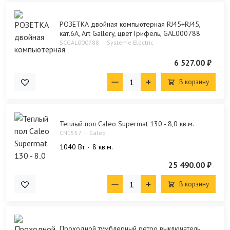
РОЗЕТКА двойная компьютерная RJ45+RJ45,
кат.6А, Art Gallery, цвет Грифель, GAL000788
SCGAL000788
Systeme Electric
6 527.00 ₽
В корзину
Теплый пол Caleo Supermat 130 - 8,0 кв.м.
CN1557
Caleo
1040 Bт
8 кв.м.
25 490.00 ₽
В корзину
Проходной тумблерный ретро выключатель,