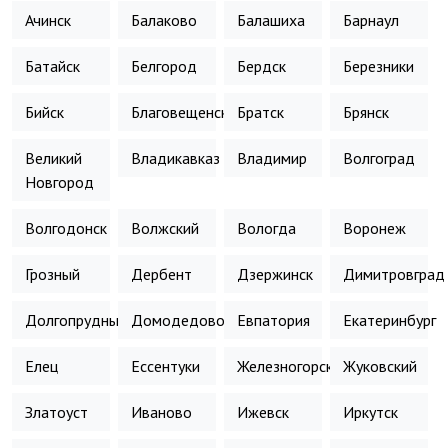
Ачинск
Балаково
Балашиха
Барнаул
Батайск
Белгород
Бердск
Березники
Бийск
Благовещенск
Братск
Брянск
Великий
Владикавказ
Владимир
Волгоград
Новгород
Волгодонск
Волжский
Вологда
Воронеж
Грозный
Дербент
Дзержинск
Димитровград
Долгопрудный
Домодедово
Евпатория
Екатеринбург
Елец
Ессентуки
Железногорск
Жуковский
Златоуст
Иваново
Ижевск
Иркутск