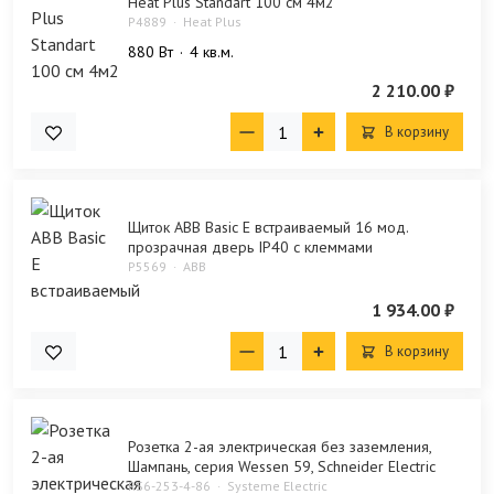
Heat Plus Standart 100 см 4м2
P4889
Heat Plus
880 Bт
4 кв.м.
2 210.00 ₽
В корзину
Щиток ABB Basic E встраиваемый 16 мод.
прозрачная дверь IP40 с клеммами
P5569
ABB
1 934.00 ₽
В корзину
Розетка 2-ая электрическая без заземления,
Шампань, серия Wessen 59, Schneider Electric
RS6-253-4-86
Systeme Electric