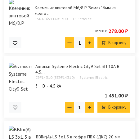
Клеммник винтовой M6/8.P "Земля" 6мм.кв.
желто-...
1SNA165114R1700
TE-Entrelec
278.00 ₽
282.00 ₽
В корзину
Автомат Systeme Electric City9 Set 3П 10А В
4,5...
C9F14310 (EZ9F14310)
Systeme Electric
3
B
4.5 kA
1 451.00 ₽
В корзину
ВВГнг(А)-LS 3х1,5 в гофре ПВХ (ДКС) 20 мм