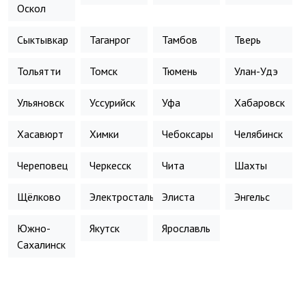
Оскол
Сыктывкар
Таганрог
Тамбов
Тверь
Тольятти
Томск
Тюмень
Улан-Удэ
Ульяновск
Уссурийск
Уфа
Хабаровск
Хасавюрт
Химки
Чебоксары
Челябинск
Череповец
Черкесск
Чита
Шахты
Щёлково
Электросталь
Элиста
Энгельс
Южно-
Якутск
Ярославль
Сахалинск