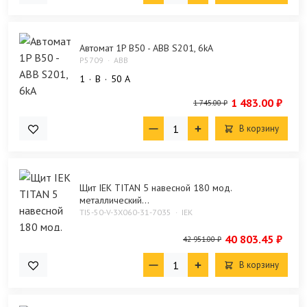
Автомат 1P B50 - ABB S201, 6kA
P5709
ABB
1
B
50 А
1 483.00 ₽
1 745.00 ₽
В корзину
Щит IEK TITAN 5 навесной 180 мод.
металлический...
TI5-50-V-3X060-31-7035
IEK
40 803.45 ₽
42 951.00 ₽
В корзину