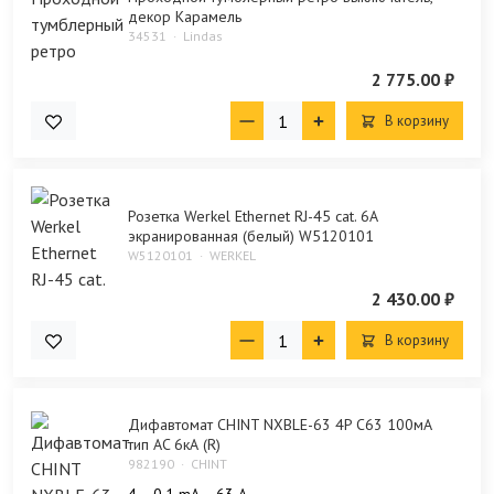
декор Карамель
34531
Lindas
2 775.00 ₽
В корзину
Розетка Werkel Ethernet RJ-45 cat. 6A
экранированная (белый) W5120101
W5120101
WERKEL
2 430.00 ₽
В корзину
Дифавтомат CHINT NXBLE-63 4P C63 100мА
тип AC 6кА (R)
982190
CHINT