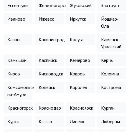
Ессентуки
Железногорск
Жуковский
Златоуст
Иваново
Ижевск
Иркутск
Йошкар-
Ола
Казань
Калининград
Калуга
Каменск -
Уральский
Камышин
Каспийск
Кемерово
Керчь
Киров
Кисловодск
Ковров
Коломна
Комсомольск-
Копейск
Королёв
Кострома
на-Амуре
Красногорск
Краснодар
Красноярск
Курган
Курск
Кызыл
Липецк
Люберцы