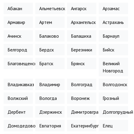
Абакан
Альметьевск
Ангарск
Арзамас
Армавир
Артем
Архангельск
Астрахань
Ачинск
Балаково
Балашиха
Барнаул
Белгород
Бердск
Березники
Бийск
Благовещенск
Братск
Брянск
Великий
Новгород
Владикавказ
Владимир
Волгоград
Волгодонск
Волжский
Вологда
Воронеж
Грозный
Дербент
Дзержинск
Димитровград
Долгопрудный
Домодедово
Евпатория
Екатеринбург
Елец