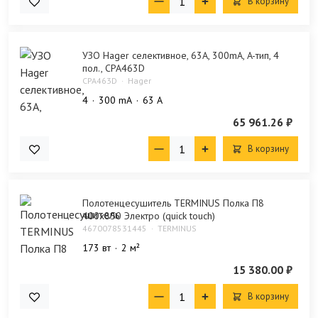
В корзину
УЗО Hager селективное, 63A, 300mA, A-тип, 4
пол., CPA463D
CPA463D
Hager
4
300 mA
63 А
65 961.26 ₽
В корзину
Полотенцесушитель TERMINUS Полка П8
400х850 Электро (quick touch)
4670078531445
TERMINUS
173 вт
2 м²
15 380.00 ₽
В корзину