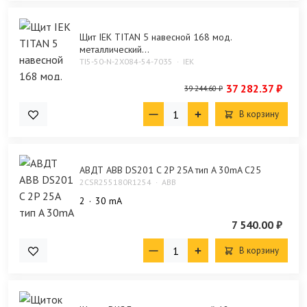
Щит IEK TITAN 5 навесной 168 мод.
металлический...
TI5-50-N-2X084-54-7035
IEK
37 282.37 ₽
39 244.60 ₽
В корзину
АВДТ ABB DS201 C 2P 25A тип A 30mA C25
2CSR255180R1254
ABB
2
30 mA
7 540.00 ₽
В корзину