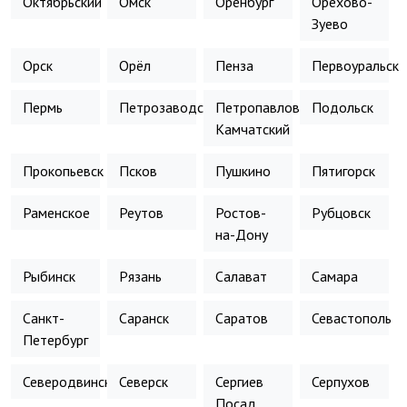
Октябрьский
Омск
Оренбург
Орехово-
Зуево
Орск
Орёл
Пенза
Первоуральск
Пермь
Петрозаводск
Петропавловск-
Подольск
Камчатский
Прокопьевск
Псков
Пушкино
Пятигорск
Раменское
Реутов
Ростов-
Рубцовск
на-Дону
Рыбинск
Рязань
Салават
Самара
Санкт-
Саранск
Саратов
Севастополь
Петербург
Северодвинск
Северск
Сергиев
Серпухов
Посад