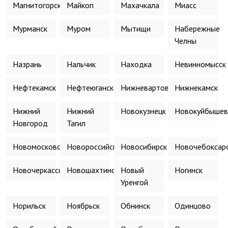
Магнитогорск
Майкоп
Махачкала
Миасс
Мурманск
Муром
Мытищи
Набережные
Челны
Назрань
Нальчик
Находка
Невинномысск
Нефтекамск
Нефтеюганск
Нижневартовск
Нижнекамск
Нижний
Нижний
Новокузнецк
Новокуйбышев
Новгород
Тагил
Новомосковск
Новороссийск
Новосибирск
Новочебоксар
Новочеркасск
Новошахтинск
Новый
Ногинск
Уренгой
Норильск
Ноябрьск
Обнинск
Одинцово