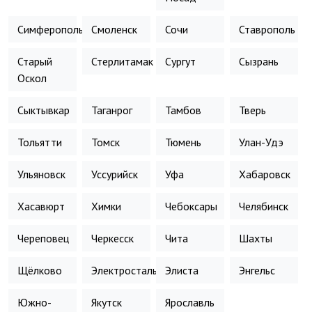
Симферополь
Смоленск
Сочи
Ставрополь
Старый
Стерлитамак
Сургут
Сызрань
Оскол
Сыктывкар
Таганрог
Тамбов
Тверь
Тольятти
Томск
Тюмень
Улан-Удэ
Ульяновск
Уссурийск
Уфа
Хабаровск
Хасавюрт
Химки
Чебоксары
Челябинск
Череповец
Черкесск
Чита
Шахты
Щёлково
Электросталь
Элиста
Энгельс
Южно-
Якутск
Ярославль