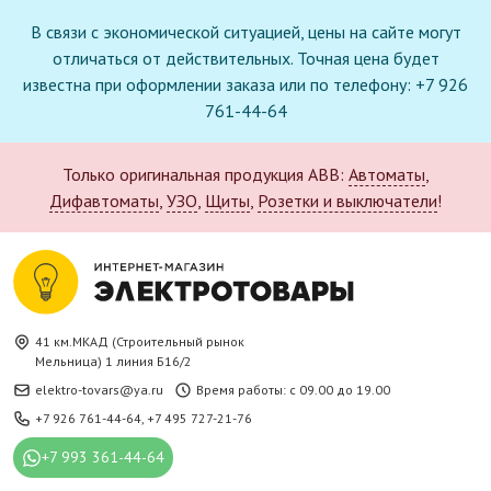
В связи с экономической ситуацией, цены на сайте могут
отличаться от действительных. Точная цена будет
известна при оформлении заказа или по телефону: +7 926
761-44-64
Только оригинальная продукция ABB:
Автоматы
,
Дифавтоматы
,
УЗО
,
Щиты
,
Розетки и выключатели
!
41 км.МКАД (Строительный рынок
Мельница) 1 линия Б16/2
elektro-tovars@ya.ru
Время работы: с 09.00 до 19.00
+7 926 761-44-64
,
+7 495 727-21-76
+7 993 361-44-64
Новое поступление в каталоге: