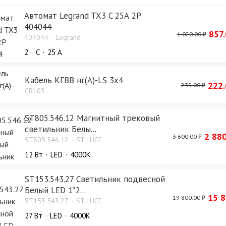
Автомат Legrand TX3 C 25А 2P
404044
857.
1 020.00 ₽
404044
Legrand
2
C
25 А
Кабель КГВВ нг(А)-LS 3х4
222.
235.00 ₽
CB103
ST805.546.12 Магнитный трековый
светильник Белы...
2 880
3 600.00 ₽
ST805.546.12
ST LUCE
12 Bт
LED
4000K
ST153.543.27 Светильник подвесной
Белый LED 1*2...
15 8
19 800.00 ₽
ST153.543.27
ST LUCE
27 Bт
LED
4000K