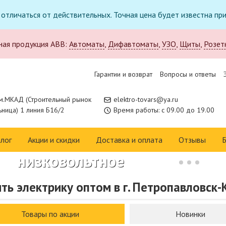
т отличаться от действительных. Точная цена будет известна п
ная продукция ABB:
Автоматы
,
Дифавтоматы
,
УЗО
,
Щиты
,
Розет
Гарантии и возврат
Вопросы и ответы
м.МКАД (Строительный рынок
elektro-tovars@ya.ru
ница) 1 линия Б16/2
Время работы: с 09.00 до 19.00
Новое поступление в
каталоге:
лог
Акции и скидки
Доставка и оплата
Отзывы
Б
низковольтное
оборудование CHINT
ть электрику оптом в г. Петропавловск
Изучить каталог
Товары по акции
Новинки