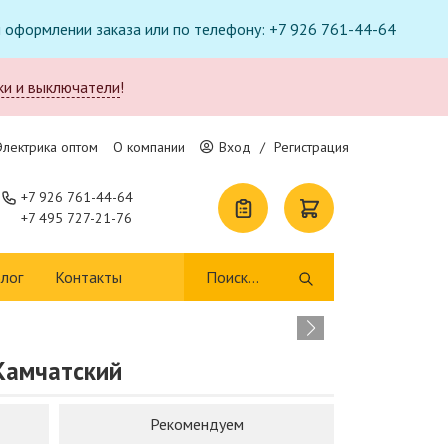
ри оформлении заказа или по телефону: +7 926 761-44-64
ки и выключатели
!
Электрика оптом
О компании
Вход
/
Регистрация
+7 926 761-44-64
+7 495 727-21-76
Т
лог
Контакты
п
-Камчатский
В 
Рекомендуем