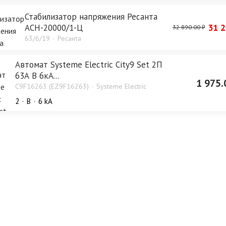
Стабилизатор напряжения Ресанта
31 2
АСН-20000/1-Ц
32 890.00 ₽
63/6/19
Ресанта
Автомат Systeme Electric City9 Set 2П
63А В 6кА...
1 975.
C9F16263 (EZ9F16263)
Systeme Electric
2
B
6 kA