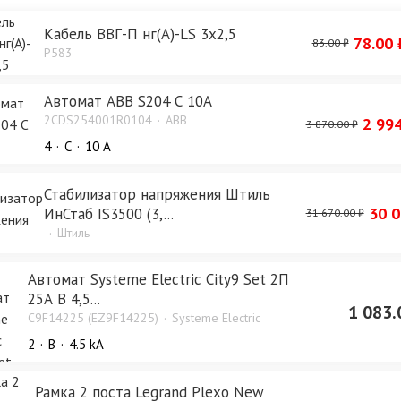
Кабель ВВГ-П нг(А)-LS 3х2,5
78.00 
83.00 ₽
P583
Автомат ABB S204 С 10А
2CDS254001R0104
ABB
2 994
3 870.00 ₽
4
C
10 А
Стабилизатор напряжения Штиль
30 0
ИнСтаб IS3500 (3,...
31 670.00 ₽
Штиль
Автомат Systeme Electric City9 Set 2П
25А В 4,5...
1 083.
C9F14225 (EZ9F14225)
Systeme Electric
2
B
4.5 kA
Рамка 2 поста Legrand Plexo New