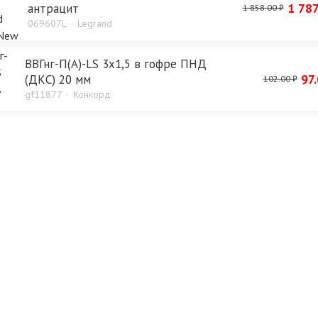
1 787
антрацит
1 858.00 ₽
069607L
Legrand
ВВГнг-П(А)-LS 3х1,5 в гофре ПНД
97.
(ДКС) 20 мм
102.00 ₽
gf11877
Конкорд