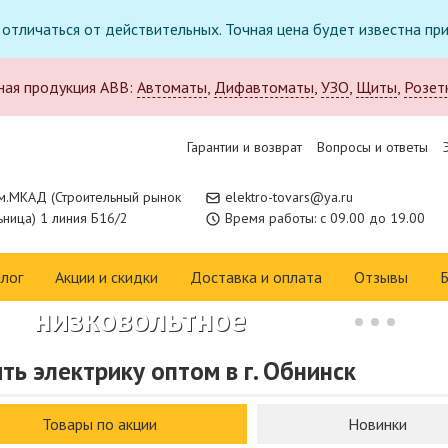
т отличаться от действительных. Точная цена будет известна п
ная продукция ABB:
Автоматы
,
Дифавтоматы
,
УЗО
,
Щиты
,
Розет
Гарантии и возврат
Вопросы и ответы
м.МКАД (Строительный рынок
elektro-tovars@ya.ru
ница) 1 линия Б16/2
Время работы: с 09.00 до 19.00
Новое поступление в
каталоге:
лог
Акции и скидки
Доставка и оплата
Отзывы
Б
низковольтное
оборудование CHINT
ть электрику оптом в г. Обнинск
Изучить каталог
Товары по акции
Новинки