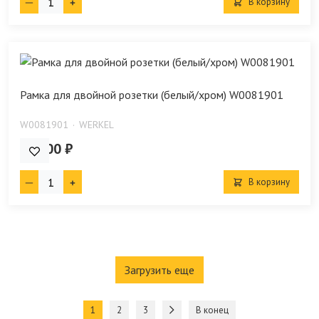
В корзину
Рамка для двойной розетки (белый/хром) W0081901
W0081901
WERKEL
377.00 ₽
В корзину
Загрузить еще
1
2
3
В конец