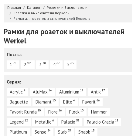
Главная
Каталог
Розетки и Выключатели
Розетки и выключатели Веркель
Рамки для розеток и выключателей Веркель
Рамки для розеток и выключателей
Werkel
Посты:
78
101
78
67
63
1
2
3
4
5
Серия:
4
14
17
17
Acrylic
AluMax
Aluminium
Antik
10
4
66
Baguette
Diamant
Elite
Favorit
10
16
10
Favorit Runda
Fiore
Flock
Hammer
12
6
53
18
Legend
Metallic
Palacio
Palacio Gracia
24
25
13
Platinum
Senso
Slab
Snabb