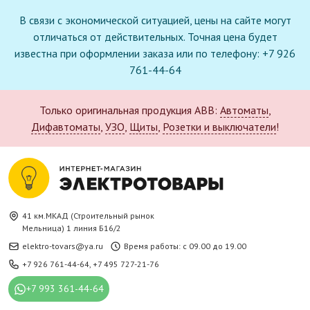
В связи с экономической ситуацией, цены на сайте могут
отличаться от действительных. Точная цена будет
известна при оформлении заказа или по телефону: +7 926
761-44-64
Только оригинальная продукция ABB:
Автоматы
,
Дифавтоматы
,
УЗО
,
Щиты
,
Розетки и выключатели
!
41 км.МКАД (Строительный рынок
Мельница) 1 линия Б16/2
elektro-tovars@ya.ru
Время работы: с 09.00 до 19.00
+7 926 761-44-64
,
+7 495 727-21-76
+7 993 361-44-64