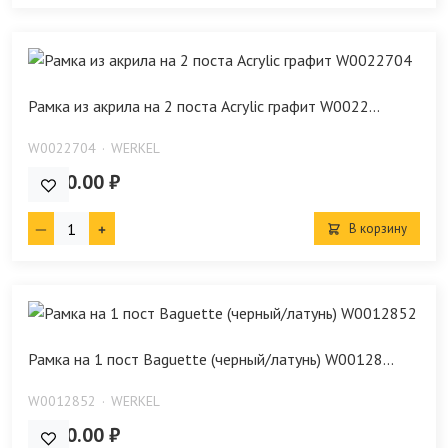
Рамка из акрила на 2 поста Acrylic графит W0022...
W0022704
WERKEL
1 150.00 ₽
В корзину
Рамка на 1 пост Baguette (черный/латунь) W00128...
W0012852
WERKEL
2 930.00 ₽