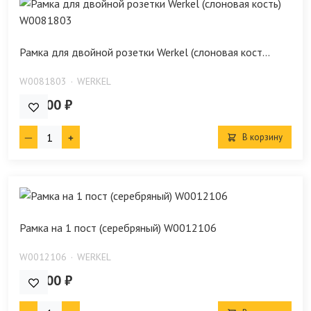
Рамка для двойной розетки Werkel (слоновая кост...
W0081803
WERKEL
251.00 ₽
В корзину
Рамка на 1 пост (серебряный) W0012106
W0012106
WERKEL
321.00 ₽