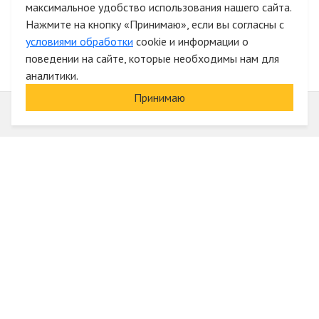
максимальное удобство использования нашего сайта.
Быстрая авторизация на сайте
Нажмите на кнопку «Принимаю», если вы согласны с
условиями обработки
cookie и информации о
поведении на сайте, которые необходимы нам для
аналитики.
Принимаю
Информация
О компании
Акции и скидки
Услуги
Блог
Электрика оптом
Вход
Доставка и оплата
Регистрация
Гарантии и возврат
Отзывы