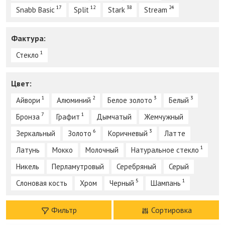
17
12
38
24
Snabb Basic
Split
Stark
Stream
Фактура:
1
Стекло
Цвет:
1
2
3
3
Айвори
Алюминий
Белое золото
Белый
7
1
Бронза
Графит
Дымчатый
Жемчужный
6
3
Зеркальный
Золото
Коричневый
Латте
1
Латунь
Мокко
Молочный
Натуральное стекло
Никель
Перламутровый
Серебряный
Серый
5
1
Слоновая кость
Хром
Черный
Шампань
Фильтр
Сортировка