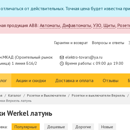
т отличаться от действительных. Точная цена будет известна п
ная продукция ABB:
Автоматы
,
Дифавтоматы
,
УЗО
,
Щиты
,
Розет
Гарантии и возврат
Вопросы и ответы
м.МКАД (Строительный рынок
elektro-tovars@ya.ru
ница) 1 линия Б16/2
Время работы: с 09.00 до 19.00
лог
Акции и скидки
Доставка и оплата
Отзывы
Б
ая
Каталог
Розетки и Выключатели
Розетки и выключатели Веркель
мки Веркель латунь
и Werkel латунь
вка:
Популярные
Дешевые
Дорогие
Новые