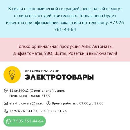
В связи с экономической ситуацией, цены на сайте могут
отличаться от действительных. Точная цена будет
известна при оформлении заказа или по телефону: +7 926
761-44-64
Только оригинальная продукция ABB:
Автоматы
,
Дифавтоматы
,
УЗО
,
Щиты
,
Розетки и выключатели
!
41 км.МКАД (Строительный рынок
Мельница) 1 линия Б16/2
elektro-tovars@ya.ru
Время работы: с 09.00 до 19.00
+7 926 761-44-64
,
+7 495 727-21-76
+7 993 361-44-64