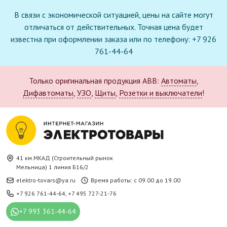
В связи с экономической ситуацией, цены на сайте могут
отличаться от действительных. Точная цена будет
известна при оформлении заказа или по телефону: +7 926
761-44-64
Только оригинальная продукция ABB:
Автоматы
,
Дифавтоматы
,
УЗО
,
Щиты
,
Розетки и выключатели
!
41 км.МКАД (Строительный рынок
Мельница) 1 линия Б16/2
elektro-tovars@ya.ru
Время работы: с 09.00 до 19.00
+7 926 761-44-64
,
+7 495 727-21-76
+7 993 361-44-64