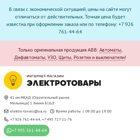
В связи с экономической ситуацией, цены на сайте могут
отличаться от действительных. Точная цена будет
известна при оформлении заказа или по телефону: +7 926
761-44-64
Только оригинальная продукция ABB:
Автоматы
,
Дифавтоматы
,
УЗО
,
Щиты
,
Розетки и выключатели
!
41 км.МКАД (Строительный рынок
Мельница) 1 линия Б16/2
elektro-tovars@ya.ru
Время работы: с 09.00 до 19.00
+7 926 761-44-64
,
+7 495 727-21-76
+7 993 361-44-64