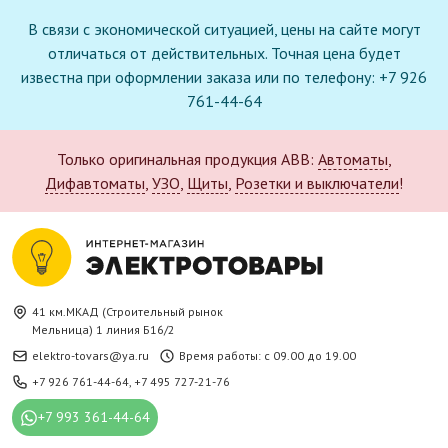
В связи с экономической ситуацией, цены на сайте могут
отличаться от действительных. Точная цена будет
известна при оформлении заказа или по телефону: +7 926
761-44-64
Только оригинальная продукция ABB:
Автоматы
,
Дифавтоматы
,
УЗО
,
Щиты
,
Розетки и выключатели
!
41 км.МКАД (Строительный рынок
Мельница) 1 линия Б16/2
elektro-tovars@ya.ru
Время работы: с 09.00 до 19.00
+7 926 761-44-64
,
+7 495 727-21-76
+7 993 361-44-64