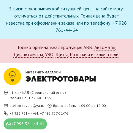
В связи с экономической ситуацией, цены на сайте могут
отличаться от действительных. Точная цена будет
известна при оформлении заказа или по телефону: +7 926
761-44-64
Только оригинальная продукция ABB:
Автоматы
,
Дифавтоматы
,
УЗО
,
Щиты
,
Розетки и выключатели
!
41 км.МКАД (Строительный рынок
Мельница) 1 линия Б16/2
elektro-tovars@ya.ru
Время работы: с 09.00 до 19.00
+7 926 761-44-64
,
+7 495 727-21-76
+7 993 361-44-64