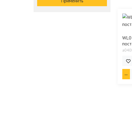
Применить
WL01
пост
a040
3 6