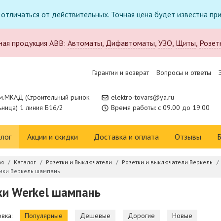
т отличаться от действительных. Точная цена будет известна п
ная продукция ABB:
Автоматы
,
Дифавтоматы
,
УЗО
,
Щиты
,
Розет
Гарантии и возврат
Вопросы и ответы
м.МКАД (Строительный рынок
elektro-tovars@ya.ru
ница) 1 линия Б16/2
Время работы: с 09.00 до 19.00
лог
Акции и скидки
Доставка и оплата
Отзывы
Б
ая
Каталог
Розетки и Выключатели
Розетки и выключатели Веркель
мки Веркель шампань
ки Werkel шампань
вка:
Популярные
Дешевые
Дорогие
Новые