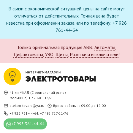
В связи с экономической ситуацией, цены на сайте могут
отличаться от действительных. Точная цена будет
известна при оформлении заказа или по телефону: +7 926
761-44-64
Только оригинальная продукция ABB:
Автоматы
,
Дифавтоматы
,
УЗО
,
Щиты
,
Розетки и выключатели
!
41 км.МКАД (Строительный рынок
Мельница) 1 линия Б16/2
elektro-tovars@ya.ru
Время работы: с 09.00 до 19.00
+7 926 761-44-64
,
+7 495 727-21-76
+7 993 361-44-64