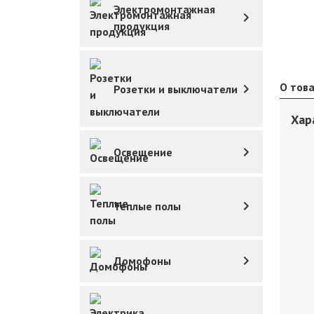
Электромонтажная
продукция
О тов
Розетки и выключатели
Хар
Освещение
Теплые полы
Домофоны