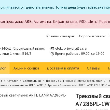
т отличаться от действительных. Точная цена будет известна п
ная продукция ABB:
Автоматы
,
Дифавтоматы
,
УЗО
,
Щиты
,
Розет
Гарантии и возврат
Вопросы и ответы
м.МКАД (Строительный рынок
elektro-tovars@ya.ru
ница) 1 линия Б16/2
Время работы: с 09.00 до 19.00
лог
Акции и скидки
Доставка и оплата
Отзывы
Б
ая
Каталог
Светильники
Трековые и шинные системы освещения
Т
ековые светильники ARTE LAMP
Трековый светильник ARTE LAMP A7286PL-1
Трековый св
A7286PL-1