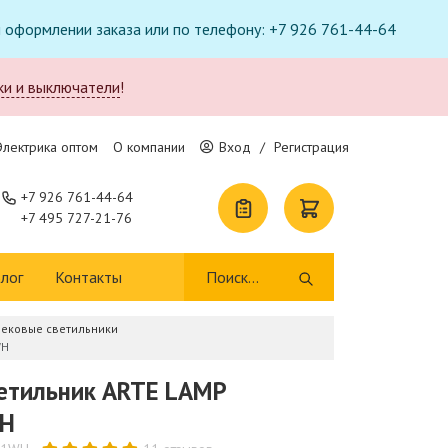
ри оформлении заказа или по телефону: +7 926 761-44-64
ки и выключатели
!
Электрика оптом
О компании
Вход
/
Регистрация
+7 926 761-44-64
+7 495 727-21-76
лог
Контакты
рековые светильники
WH
етильник ARTE LAMP
WH