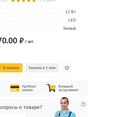
-1WH
11 отзывов
12 Bт
LED
Теплый
70.00 ₽
/ шт.
В корзину
Заказать в 1 клик
Удобная
Большой
оплата
ассортимент
опросы о товаре?