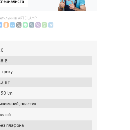
специалиста
ветильники ARTE LAMP
20
48 В
к треку
12 Bт
850 lm
Алюминий, пластик
Белый
Без плафона