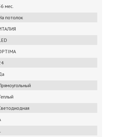
36 мес.
На потолок
ИТАЛИЯ
LED
OPTIMA
24
Да
Прямоугольный
Теплый
Светодиодная
A
1