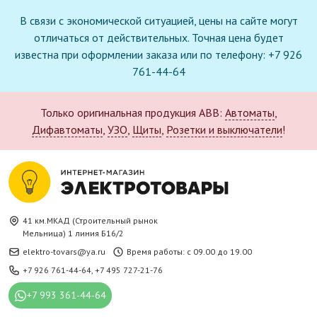
В связи с экономической ситуацией, цены на сайте могут
отличаться от действительных. Точная цена будет
известна при оформлении заказа или по телефону: +7 926
761-44-64
Только оригинальная продукция ABB:
Автоматы
,
Дифавтоматы
,
УЗО
,
Щиты
,
Розетки и выключатели
!
41 км.МКАД (Строительный рынок
Мельница) 1 линия Б16/2
elektro-tovars@ya.ru
Время работы: с 09.00 до 19.00
+7 926 761-44-64
,
+7 495 727-21-76
+7 993 361-44-64