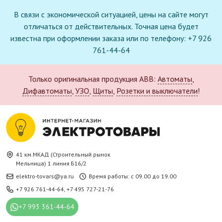
В связи с экономической ситуацией, цены на сайте могут
отличаться от действительных. Точная цена будет
известна при оформлении заказа или по телефону: +7 926
761-44-64
Только оригинальная продукция ABB:
Автоматы
,
Дифавтоматы
,
УЗО
,
Щиты
,
Розетки и выключатели
!
41 км.МКАД (Строительный рынок
Мельница) 1 линия Б16/2
elektro-tovars@ya.ru
Время работы: с 09.00 до 19.00
+7 926 761-44-64
,
+7 495 727-21-76
+7 993 361-44-64