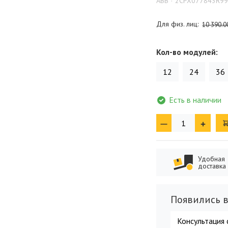
ABB
2CPX077843R9
Для физ. лиц:
10 390.0
Кол-во модулей:
12
24
36
Есть в наличии
Удобная
доставка
Появились в
Консультация 