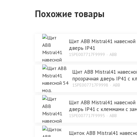
Похожие товары
Щит ABB Mistral41 навесной 
дверь IP41
1SPE007717F9999
ABB
Щит ABB Mistral41 навесно
прозрачная дверь IP41 с 
1SPE007717F9998
ABB
Щит ABB Mistral41 навесной 
дверь IP41 с клеммами с за
1SPE007717F9995
ABB
Щиток ABB Mistral41 навесно