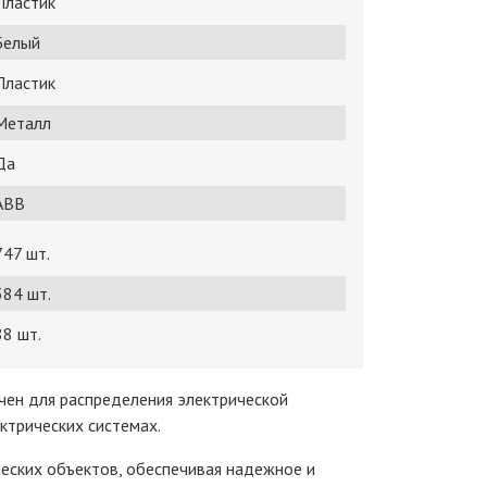
Пластик
Белый
Пластик
Металл
Да
ABB
747 шт.
384 шт.
88 шт.
ен для распределения электрической
ектрических системах.
ческих объектов, обеспечивая надежное и