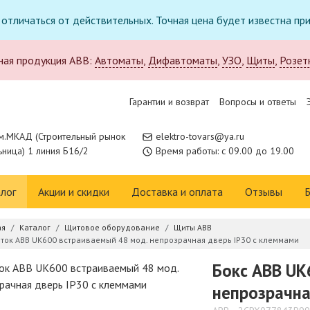
т отличаться от действительных. Точная цена будет известна п
ная продукция ABB:
Автоматы
,
Дифавтоматы
,
УЗО
,
Щиты
,
Розет
Гарантии и возврат
Вопросы и ответы
м.МКАД (Строительный рынок
elektro-tovars@ya.ru
ница) 1 линия Б16/2
Время работы: с 09.00 до 19.00
лог
Акции и скидки
Доставка и оплата
Отзывы
Б
ая
Каталог
Щитовое оборудование
Щиты ABB
ток ABB UK600 встраиваемый 48 мод. непрозрачная дверь IP30 с клеммами
Бокс ABB UK
непрозрачна