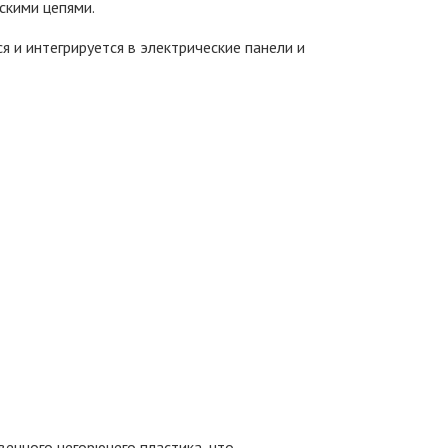
скими цепями.
 и интегрируется в электрические панели и
енного негорючего пластика, что