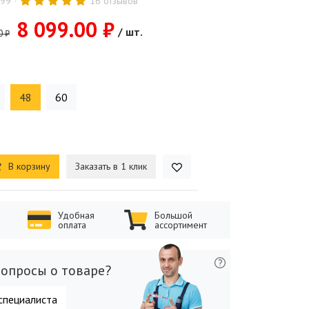
999
16 отзывов
8 099.00 ₽
/ шт.
0 ₽
48
60
В корзину
Заказать в 1 клик
Удобная
Большой
оплата
ассортимент
опросы о товаре?
специалиста