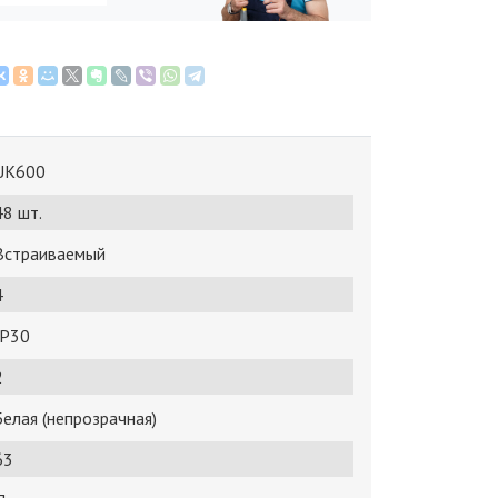
UK600
48 шт.
Встраиваемый
4
IP30
2
Белая (непрозрачная)
63