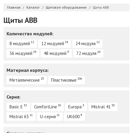
Главная
Каталог
Щитовое оборудование
Щиты ABB
Щиты ABB
Количество модулей:
12
14
12
8 модулей
12 модулей
24 модуля
19
9
10
36 модулей
48 модулей
72 модуля
Материал корпуса:
23
106
Металлические
Пластиковые
Серия:
32
10
3
55
Basic E
ComfortLine
Europa
Mistral 41
11
11
9
Mistral 65
U-серия
UK600