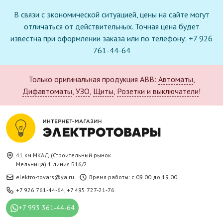
В связи с экономической ситуацией, цены на сайте могут
отличаться от действительных. Точная цена будет
известна при оформлении заказа или по телефону: +7 926
761-44-64
Только оригинальная продукция ABB:
Автоматы
,
Дифавтоматы
,
УЗО
,
Щиты
,
Розетки и выключатели
!
41 км.МКАД (Строительный рынок
Мельница) 1 линия Б16/2
elektro-tovars@ya.ru
Время работы: с 09.00 до 19.00
+7 926 761-44-64
,
+7 495 727-21-76
+7 993 361-44-64