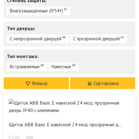
Степень защиты:
11
Влагозащищённые (IP54+)
Тип дверцы:
66
62
С непрозрачной дверцей
С прозрачной дверцей
Тип монтажа:
66
65
Встраиваемые
Навесные
Фильтр
Сортировка
Щиток ABB Basic E навесной 24 мод. прозрачная д...
P5587
ABB