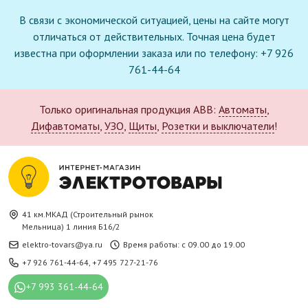
В связи с экономической ситуацией, цены на сайте могут
отличаться от действительных. Точная цена будет
известна при оформлении заказа или по телефону: +7 926
761-44-64
Только оригинальная продукция ABB:
Автоматы
,
Дифавтоматы
,
УЗО
,
Щиты
,
Розетки и выключатели
!
41 км.МКАД (Строительный рынок
Мельница) 1 линия Б16/2
elektro-tovars@ya.ru
Время работы: с 09.00 до 19.00
+7 926 761-44-64
,
+7 495 727-21-76
+7 993 361-44-64