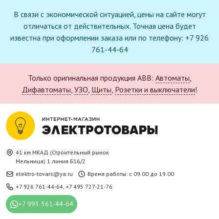
В связи с экономической ситуацией, цены на сайте могут
отличаться от действительных. Точная цена будет
известна при оформлении заказа или по телефону: +7 926
761-44-64
Только оригинальная продукция ABB:
Автоматы
,
Дифавтоматы
,
УЗО
,
Щиты
,
Розетки и выключатели
!
41 км.МКАД (Строительный рынок
Мельница) 1 линия Б16/2
elektro-tovars@ya.ru
Время работы: с 09.00 до 19.00
+7 926 761-44-64
,
+7 495 727-21-76
+7 993 361-44-64