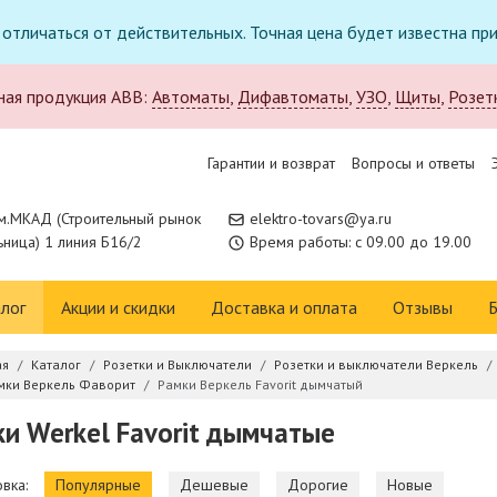
т отличаться от действительных. Точная цена будет известна п
ная продукция ABB:
Автоматы
,
Дифавтоматы
,
УЗО
,
Щиты
,
Розет
Гарантии и возврат
Вопросы и ответы
м.МКАД (Строительный рынок
elektro-tovars@ya.ru
ница) 1 линия Б16/2
Время работы: с 09.00 до 19.00
лог
Акции и скидки
Доставка и оплата
Отзывы
Б
ая
Каталог
Розетки и Выключатели
Розетки и выключатели Веркель
мки Веркель Фаворит
Рамки Веркель Favorit дымчатый
и Werkel Favorit дымчатые
вка:
Популярные
Дешевые
Дорогие
Новые