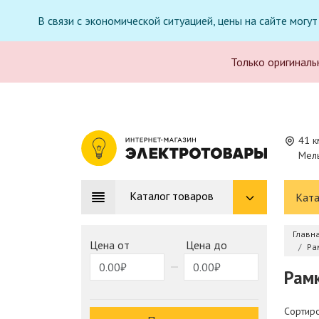
В связи с экономической ситуацией, цены на сайте могу
Только оригиналь
41 к
Мель
Каталог товаров
Ката
Главн
Цена от
Цена до
Ра
Рамк
Сортиро