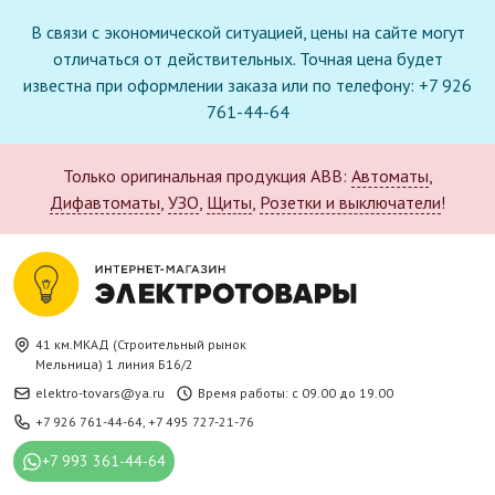
В связи с экономической ситуацией, цены на сайте могут
отличаться от действительных. Точная цена будет
известна при оформлении заказа или по телефону: +7 926
761-44-64
Только оригинальная продукция ABB:
Автоматы
,
Дифавтоматы
,
УЗО
,
Щиты
,
Розетки и выключатели
!
41 км.МКАД (Строительный рынок
Мельница) 1 линия Б16/2
elektro-tovars@ya.ru
Время работы: с 09.00 до 19.00
+7 926 761-44-64
,
+7 495 727-21-76
+7 993 361-44-64