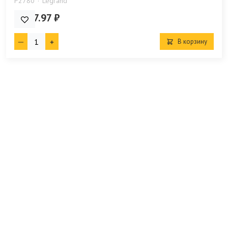
P2780
Legrand
1 817.97 ₽
В корзину