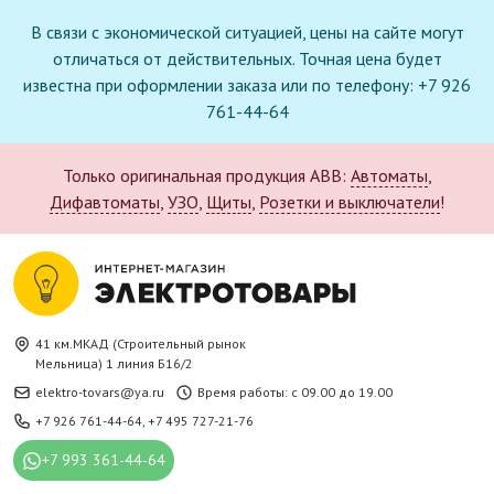
В связи с экономической ситуацией, цены на сайте могут
отличаться от действительных. Точная цена будет
известна при оформлении заказа или по телефону: +7 926
761-44-64
Только оригинальная продукция ABB:
Автоматы
,
Дифавтоматы
,
УЗО
,
Щиты
,
Розетки и выключатели
!
41 км.МКАД (Строительный рынок
Мельница) 1 линия Б16/2
elektro-tovars@ya.ru
Время работы: с 09.00 до 19.00
+7 926 761-44-64
,
+7 495 727-21-76
+7 993 361-44-64