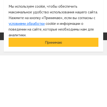
и список желаний
Мы используем cookie, чтобы обеспечить
максимальное удобство использования нашего сайта.
Быстрая авторизация на сайте
Нажмите на кнопку «Принимаю», если вы согласны с
условиями обработки
cookie и информации о
поведении на сайте, которые необходимы нам для
аналитики.
Принимаю
Информация
О компании
Акции и скидки
Услуги
Блог
Электрика оптом
Вход
Доставка и оплата
Регистрация
Гарантии и возврат
Отзывы