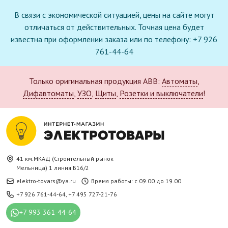
В связи с экономической ситуацией, цены на сайте могут
отличаться от действительных. Точная цена будет
известна при оформлении заказа или по телефону: +7 926
761-44-64
Только оригинальная продукция ABB:
Автоматы
,
Дифавтоматы
,
УЗО
,
Щиты
,
Розетки и выключатели
!
41 км.МКАД (Строительный рынок
Мельница) 1 линия Б16/2
elektro-tovars@ya.ru
Время работы: с 09.00 до 19.00
+7 926 761-44-64
,
+7 495 727-21-76
+7 993 361-44-64