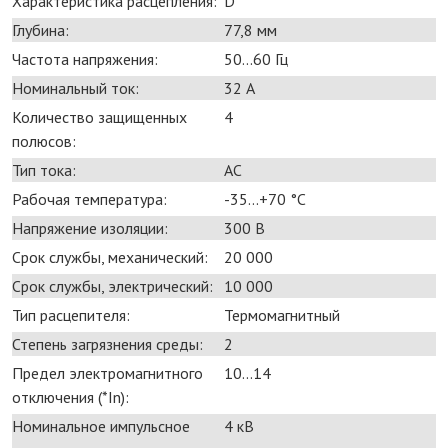
Характеристика расцепления:
D
Глубина:
77,8 мм
Частота напряжения:
50...60 Гц
Номинальный ток:
32 А
Количество защищенных
4
полюсов:
Тип тока:
AC
Рабочая температура:
-35...+70 °С
Напряжение изоляции:
300 В
Срок службы, механический:
20 000
Срок службы, электрический:
10 000
Тип расцепителя:
Термомагнитный
Степень загрязнения среды:
2
Предел электромагнитного
10...14
отключения (*In):
Номинальное импульсное
4 кВ