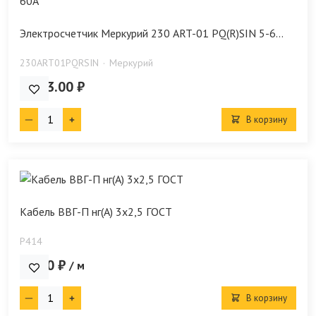
Электросчетчик Меркурий 230 ART-01 PQ(R)SIN 5-6...
230ARТ01PQRSIN
Меркурий
9 973.00 ₽
В корзину
Кабель ВВГ-П нг(А) 3х2,5 ГОСТ
P414
79.00 ₽
/ м
В корзину