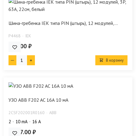
Шина-гребенка IEK типа PIN (штырь), 12 модулей,...
P4468
IEK
380.00 ₽
В корзину
УЗО ABB F202 AC 16А 10 мА
2CSF202001R0160
ABB
2
10 mA
16 А
4 917.00 ₽