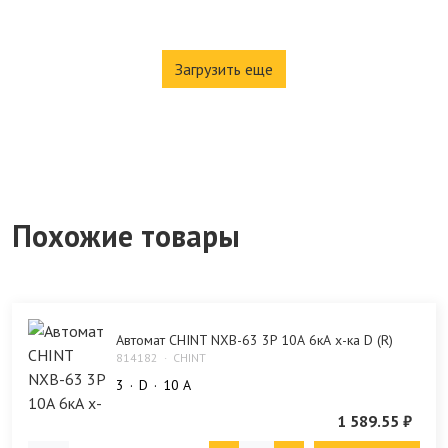
Загрузить еще
Похожие товары
Автомат CHINT NXB-63 3P 10А 6кА х-ка D (R)
814182
CHINT
3
D
10 А
1 589.55 ₽