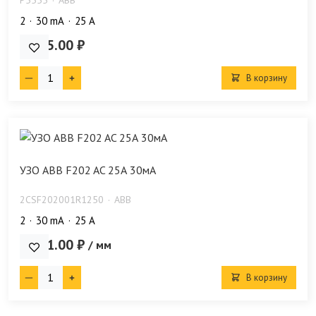
2
30 mA
25 А
2 635.00 ₽
В корзину
УЗО ABB F202 AC 25А 30мА
2CSF202001R1250
ABB
2
30 mA
25 А
4 341.00 ₽
/ мм
В корзину