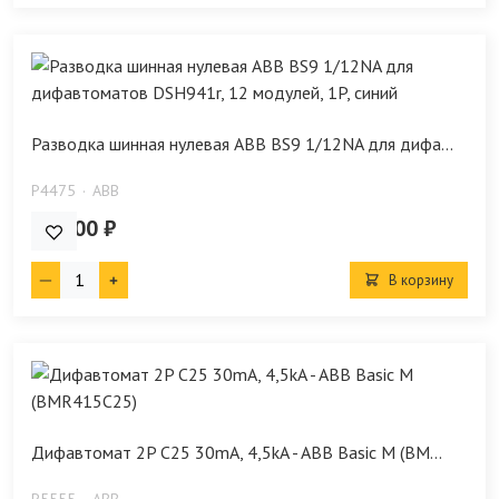
Разводка шинная нулевая ABB BS9 1/12NA для дифа...
P4475
ABB
658.00 ₽
В корзину
Дифавтомат 2P C25 30mA, 4,5kA - ABB Basic M (BM...
P5555
ABB