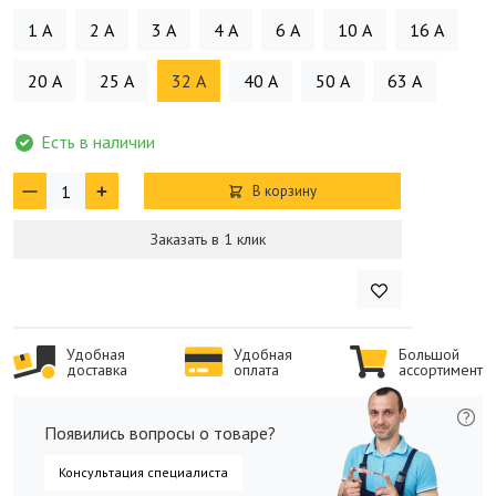
1 А
2 А
3 А
4 А
6 А
10 А
16 А
20 А
25 А
32 А
40 А
50 А
63 А
Есть в наличии
В корзину
Заказать в 1 клик
Удобная
Удобная
Большой
доставка
оплата
ассортимент
Появились вопросы о товаре?
Консультация специалиста