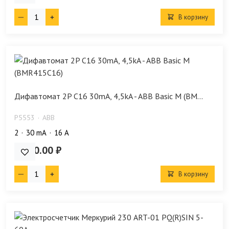
В корзину
Дифавтомат 2P C16 30mA, 4,5kA - ABB Basic M (BM...
P5553
ABB
2
30 mA
16 А
2 480.00 ₽
В корзину