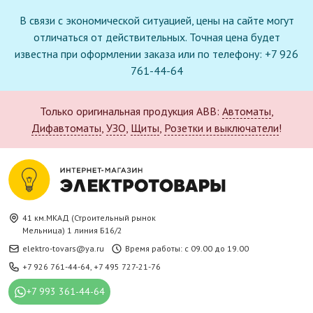
В связи с экономической ситуацией, цены на сайте могут
отличаться от действительных. Точная цена будет
известна при оформлении заказа или по телефону: +7 926
761-44-64
Только оригинальная продукция ABB:
Автоматы
,
Дифавтоматы
,
УЗО
,
Щиты
,
Розетки и выключатели
!
41 км.МКАД (Строительный рынок
Мельница) 1 линия Б16/2
elektro-tovars@ya.ru
Время работы: с 09.00 до 19.00
+7 926 761-44-64
,
+7 495 727-21-76
+7 993 361-44-64