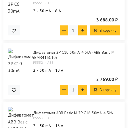
P5551
ABB
2
30 mA
6 А
3 688.00 ₽
В корзину
Дифавтомат 2P C10 30mA, 4,5kA - ABB Basic M
(BMR415C10)
P5552
ABB
2
30 mA
10 А
2 769.00 ₽
В корзину
Дифавтомат ABB Basic M 2P C16 30mA, 4,5kA
P5553
ABB
2
30 mA
16 А