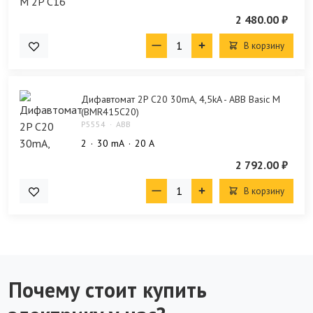
2 480.00 ₽
В корзину
Дифавтомат 2P C20 30mA, 4,5kA - ABB Basic M
(BMR415C20)
P5554
ABB
2
30 mA
20 А
2 792.00 ₽
В корзину
Почему стоит купить