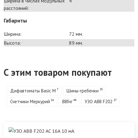
Ширина в числах модульных
4
расстояний:
Габариты
Ширина:
72 мм.
Высота:
89 мм.
С этим товаром покупают
7
25
Дифавтоматы Basic M
Шины-гребенки
16
44
27
Счетчики Меркурий
ВВГнг
УЗО ABB F202