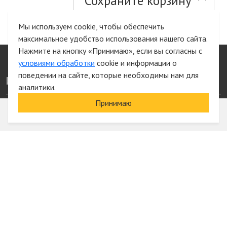
Сохраните корзину
и список желаний
Мы используем cookie, чтобы обеспечить
максимальное удобство использования нашего сайта.
Быстрая авторизация на сайте
Нажмите на кнопку «Принимаю», если вы согласны с
условиями обработки
cookie и информации о
поведении на сайте, которые необходимы нам для
Информация
аналитики.
Принимаю
О компании
Акции и скидки
Услуги
Блог
Электрика оптом
Вход
Доставка и оплата
Регистрация
Гарантии и возврат
Отзывы
Контакты