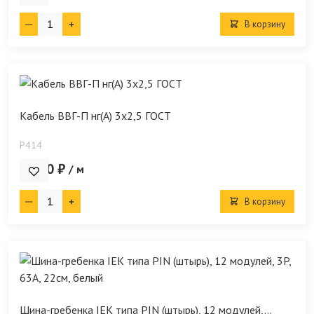
В корзину
Кабель ВВГ-П нг(А) 3х2,5 ГОСТ
P414
79.00 ₽
/ м
В корзину
Шина-гребенка IEK типа PIN (штырь), 12 модулей,...