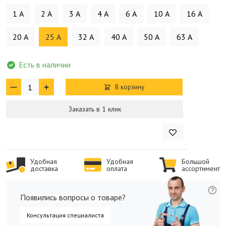
1 А
2 А
3 А
4 А
6 А
10 А
16 А
20 А
25 А
32 А
40 А
50 А
63 А
Есть в наличии
В корзину
Заказать в 1 клик
Удобная
Удобная
Большой
доставка
оплата
ассортимент
Появились вопросы о товаре?
Консультация специалиста