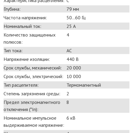
Характеристика расцепления:
C
Глубина:
79 мм
Частота напряжения:
50...60 Гц
Номинальный ток:
25 А
Количество защищенных
4
полюсов:
Тип тока:
AC
Напряжение изоляции:
440 В
Срок службы, механический:
20 000
Срок службы, электрический:
10 000
Тип расцепителя:
Термомагнитный
Степень загрязнения среды:
2
Предел электромагнитного
8
отключения (*In):
Номинальное импульсное
6 кВ
выдерживаемое напряжение: