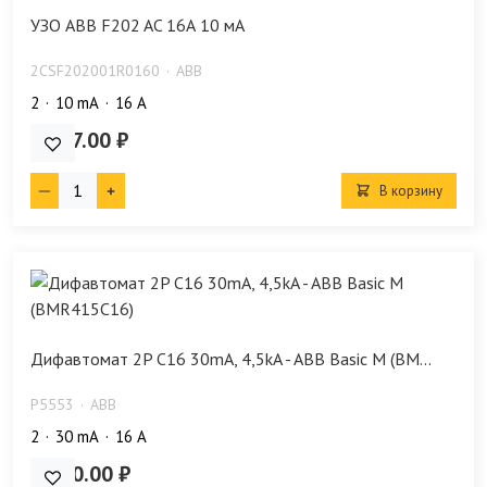
УЗО ABB F202 AC 16А 10 мА
2CSF202001R0160
ABB
2
10 mA
16 А
4 917.00 ₽
В корзину
Дифавтомат 2P C16 30mA, 4,5kA - ABB Basic M (BM...
P5553
ABB
2
30 mA
16 А
2 480.00 ₽