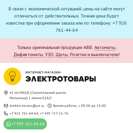
В связи с экономической ситуацией, цены на сайте могут
отличаться от действительных. Точная цена будет
известна при оформлении заказа или по телефону: +7 926
761-44-64
Только оригинальная продукция ABB:
Автоматы
,
Дифавтоматы
,
УЗО
,
Щиты
,
Розетки и выключатели
!
41 км.МКАД (Строительный рынок
Мельница) 1 линия Б16/2
elektro-tovars@ya.ru
Время работы: с 09.00 до 19.00
+7 926 761-44-64
,
+7 495 727-21-76
+7 993 361-44-64