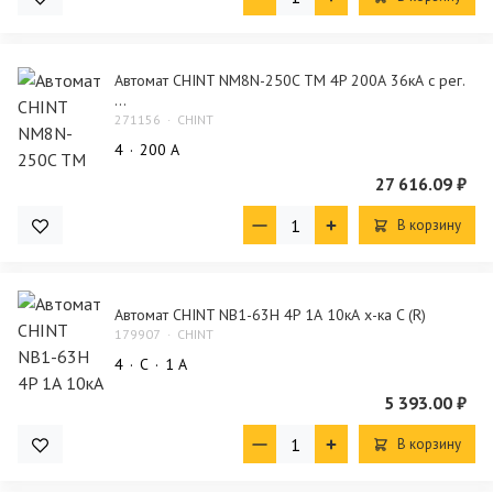
Автомат CHINT NM8N-250C TM 4P 200А 36кА с рег.
...
271156
CHINT
4
200 А
27 616.09 ₽
В корзину
Автомат CHINT NB1-63H 4P 1А 10кА х-ка C (R)
179907
CHINT
4
C
1 А
5 393.00 ₽
В корзину