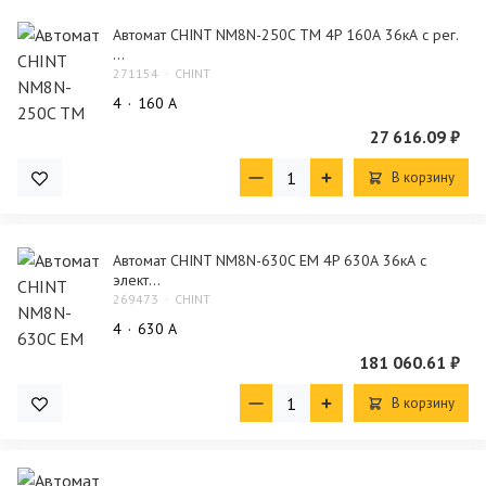
Автомат CHINT NM8N-250C TM 4P 160А 36кА с рег.
...
271154
CHINT
4
160 А
27 616.09 ₽
В корзину
Автомат CHINT NM8N-630C EM 4P 630А 36кА с
элект...
269473
CHINT
4
630 А
181 060.61 ₽
В корзину