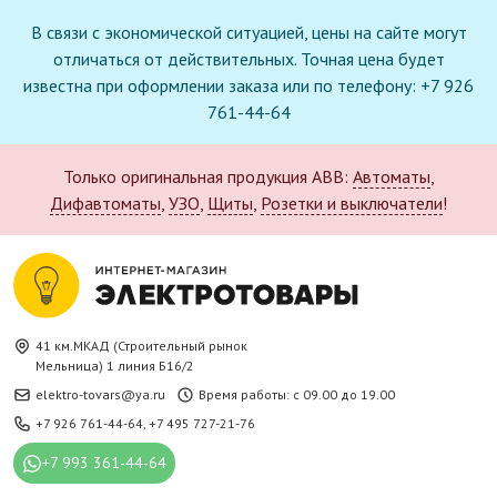
В связи с экономической ситуацией, цены на сайте могут
отличаться от действительных. Точная цена будет
известна при оформлении заказа или по телефону: +7 926
761-44-64
Только оригинальная продукция ABB:
Автоматы
,
Дифавтоматы
,
УЗО
,
Щиты
,
Розетки и выключатели
!
41 км.МКАД (Строительный рынок
Мельница) 1 линия Б16/2
elektro-tovars@ya.ru
Время работы: с 09.00 до 19.00
+7 926 761-44-64
,
+7 495 727-21-76
+7 993 361-44-64