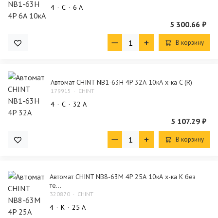
4
C
6 А
5 300.66 ₽
В корзину
Автомат CHINT NB1-63H 4P 32А 10кА х-ка C (R)
179915
CHINT
4
C
32 А
5 107.29 ₽
В корзину
Автомат CHINT NB8-63M 4P 25А 10кА х-ка K без
те...
320870
CHINT
4
K
25 А