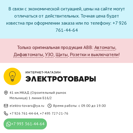
В связи с экономической ситуацией, цены на сайте могут
отличаться от действительных. Точная цена будет
известна при оформлении заказа или по телефону: +7 926
761-44-64
Только оригинальная продукция ABB:
Автоматы
,
Дифавтоматы
,
УЗО
,
Щиты
,
Розетки и выключатели
!
41 км.МКАД (Строительный рынок
Мельница) 1 линия Б16/2
elektro-tovars@ya.ru
Время работы: с 09.00 до 19.00
+7 926 761-44-64
,
+7 495 727-21-76
+7 993 361-44-64