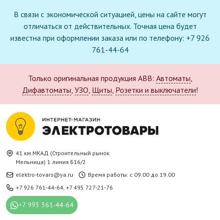
В связи с экономической ситуацией, цены на сайте могут
отличаться от действительных. Точная цена будет
известна при оформлении заказа или по телефону: +7 926
761-44-64
Только оригинальная продукция ABB:
Автоматы
,
Дифавтоматы
,
УЗО
,
Щиты
,
Розетки и выключатели
!
41 км.МКАД (Строительный рынок
Мельница) 1 линия Б16/2
elektro-tovars@ya.ru
Время работы: с 09.00 до 19.00
+7 926 761-44-64
,
+7 495 727-21-76
+7 993 361-44-64