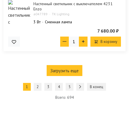
Настенный светильник с выключателем 4231
Enzo
a047789
TK Lighting
3 Bт
Сменная лампа
7 680.00 ₽
В корзину
Загрузить еще
1
2
3
4
5
В конец
Всего: 694