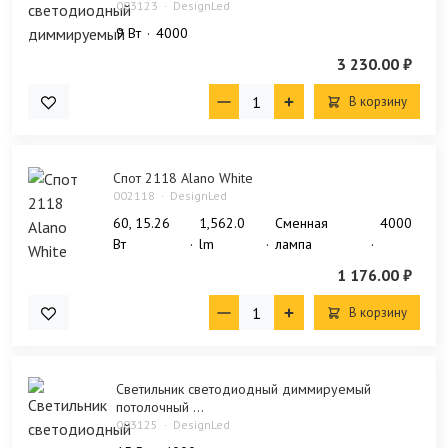
003123
DesignLed
9 Bт
4000
3 230.00 ₽
В корзину
Спот 2118 Alano White
002118
DesignLed
60, 15.26
1,562.0
Сменная
4000
Bт
lm
лампа
1 176.00 ₽
В корзину
Светильник светодиодный диммируемый
потолочный ...
003125
DesignLed