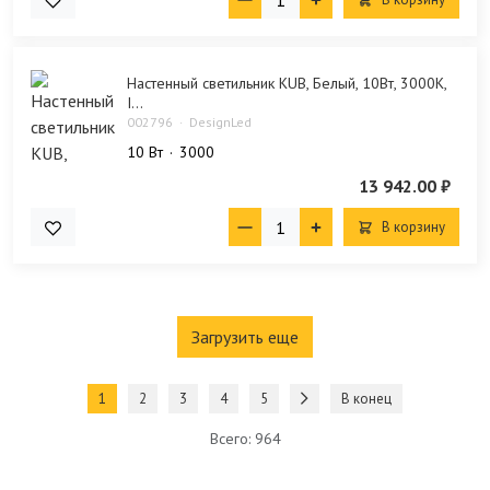
Настенный светильник KUB, Белый, 10Вт, 3000K,
I...
002796
DesignLed
10 Bт
3000
13 942.00 ₽
В корзину
Загрузить еще
1
2
3
4
5
В конец
Всего: 964