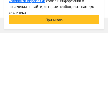
условиями обработки
cookie и информации о
поведении на сайте, которые необходимы нам для
аналитики.
Принимаю
Информация
О компании
Акции и скидки
Услуги
Блог
Электрика оптом
Вход
Доставка и оплата
Регистрация