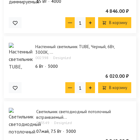
15 Bт
4000
4 846.00 ₽
В корзину
Настенный светильник TUBE, Черный, 6Вт,
3000K, ...
002398
DesignLed
6 Bт
3000
6 020.00 ₽
В корзину
Светильник светодиодный потолочный
встраиваемый...
003549
DesignLed
07.май, 7.5 Bт
3000