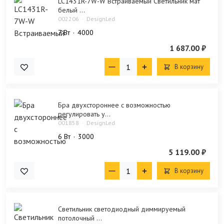
LC1431R-7W-W Встраиваемый Cветильник мат
белый ...
002206
DesignLed
7 Bт
4000
1 687.00 ₽
В корзину
Бра двухстороннее с возможностью
регулировать у...
001858
DesignLed
6 Bт
3000
5 119.00 ₽
В корзину
Светильник светодиодный диммируемый
потолочный ...