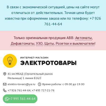
В связи с экономической ситуацией, цены на сайте могут
отличаться от действительных. Точная цена будет
известна при оформлении заказа или по телефону: +7 926
761-44-64
Только оригинальная продукция ABB:
Автоматы
,
Дифавтоматы
,
УЗО
,
Щиты
,
Розетки и выключатели
!
41 км.МКАД (Строительный рынок
Мельница) 1 линия Б16/2
elektro-tovars@ya.ru
Время работы: с 09.00 до 19.00
+7 926 761-44-64
,
+7 495 727-21-76
+7 993 361-44-64