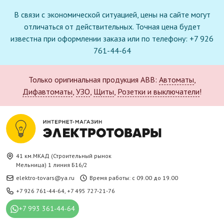
В связи с экономической ситуацией, цены на сайте могут
отличаться от действительных. Точная цена будет
известна при оформлении заказа или по телефону: +7 926
761-44-64
Только оригинальная продукция ABB:
Автоматы
,
Дифавтоматы
,
УЗО
,
Щиты
,
Розетки и выключатели
!
41 км.МКАД (Строительный рынок
Мельница) 1 линия Б16/2
elektro-tovars@ya.ru
Время работы: с 09.00 до 19.00
+7 926 761-44-64
,
+7 495 727-21-76
+7 993 361-44-64