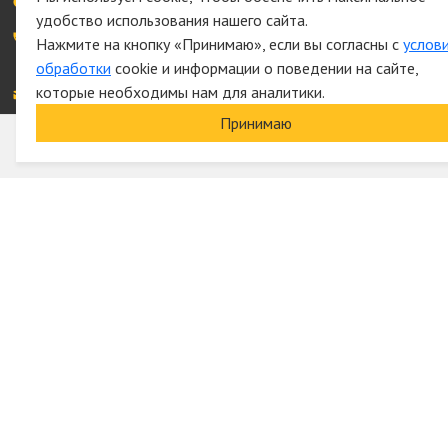
Время работы: с 09.00 до 19.00
удобство использования нашего сайта.
+7 926 761-44-64,
Нажмите на кнопку «Принимаю», если вы согласны с
услов
+7 495 727-21-76
обработки
cookie и информации о поведении на сайте,
которые необходимы нам для аналитики.
elektro-tovars@ya.ru
Принимаю
+7 993 361-44-64
Все права защищены © 2014 - 2026
Политика обработки персональных данных
Карта сайта