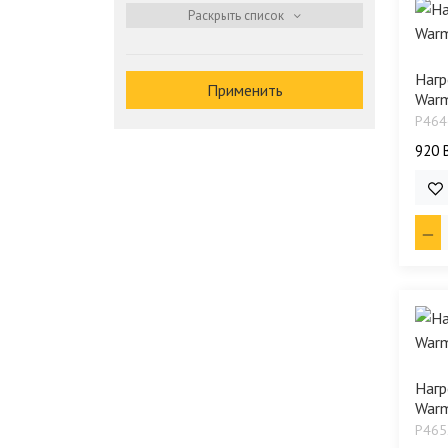
Нагр
Применить
Warm
P464
920 
6 7
Нагр
Warm
P465