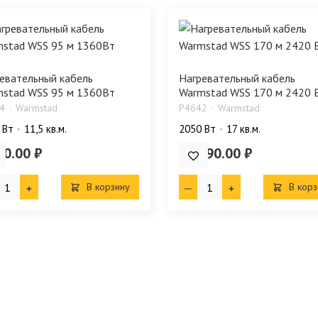
евательный кабель
Нагревательный кабель
stad WSS 95 м 1360Вт
Warmstad WSS 170 м 2420 В.
4
Warmstad
P4642
Warmstad
 Bт
11,5 кв.м.
2050 Bт
17 кв.м.
90.00 ₽
20 490.00 ₽
В корзину
В корз