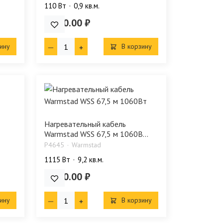
110 Bт
0,9 кв.м.
2 390.00 ₽
ину
В корзину
Нагревательный кабель
Warmstad WSS 67,5 м 1060В...
P4645
Warmstad
1115 Bт
9,2 кв.м.
9 090.00 ₽
ину
В корзину