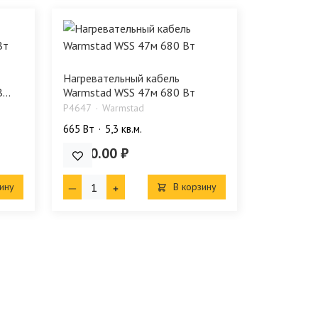
Нагревательный кабель
..
Warmstad WSS 47м 680 Вт
P4647
Warmstad
665 Bт
5,3 кв.м.
5 590.00 ₽
ину
В корзину