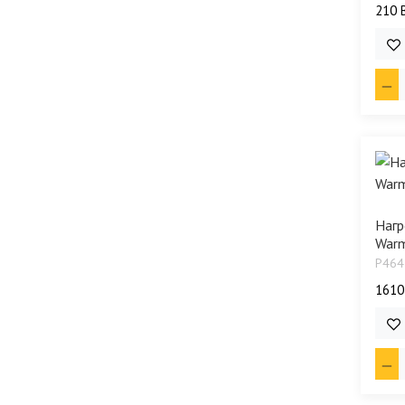
210 
2 6
Нагр
Warm
P464
1610
10 