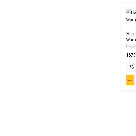
Нагр
Warm
P464
1375
9 6