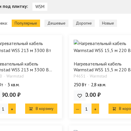
и под плитку:
WSM
вка:
Популярные
Дешевые
Дорогие
Новые
евательный кабель
Нагревательный кабель
stad WSS 213 м 3300 В...
Warmstad WSS 15,5 м 220 В.
0
Warmstad
P4651
Warmstad
Bт
3 кв.м.
250 Bт
2,8 кв.м.
690.00 ₽
3 090.00 ₽
В корзину
В корз