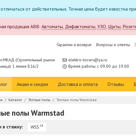
т отличаться от действительных. Точная цена будет известна п
ная продукция ABB:
Автоматы
,
Дифавтоматы
,
УЗО
,
Щиты
,
Розет
Гарантии и возврат
Вопросы и ответы
м.МКАД (Строительный рынок
elektro-tovars@ya.ru
ница) 1 линия Б16/2
Время работы: с 09.00 до 19.00
лог
Акции и скидки
Доставка и оплата
Отзывы
Б
ая
Каталог
Теплые полы
Теплые полы Warmstad
лые полы Warmstad
 в стяжку:
15
WSS