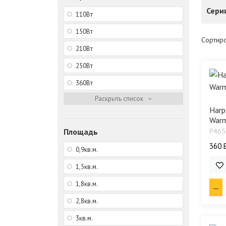
Сери
110Bт
150Bт
Сортиро
210Bт
250Bт
360Bт
Нагр
Warm
Площадь
P465
360 
0,9кв.м.
32 
1,5кв.м.
1,8кв.м.
2,8кв.м.
3кв.м.