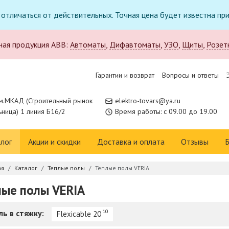
т отличаться от действительных. Точная цена будет известна п
ная продукция ABB:
Автоматы
,
Дифавтоматы
,
УЗО
,
Щиты
,
Розет
Гарантии и возврат
Вопросы и ответы
м.МКАД (Строительный рынок
elektro-tovars@ya.ru
ница) 1 линия Б16/2
Время работы: с 09.00 до 19.00
лог
Акции и скидки
Доставка и оплата
Отзывы
Б
ая
Каталог
Теплые полы
Теплые полы VERIA
лые полы VERIA
ль в стяжку:
10
Flexicable 20