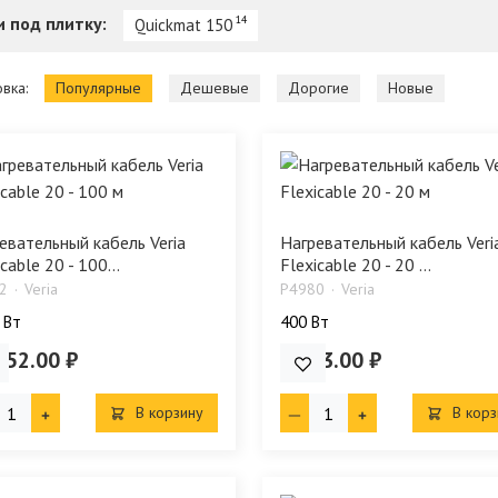
и под плитку:
14
Quickmat 150
вка:
Популярные
Дешевые
Дорогие
Новые
евательный кабель Veria
Нагревательный кабель Veri
cable 20 - 100...
Flexicable 20 - 20 ...
2
Veria
P4980
Veria
 Bт
400 Bт
352.00 ₽
7 643.00 ₽
В корзину
В корз