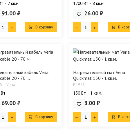
Bт
2 кв.м.
1200 Bт
8 кв.м.
091.00 ₽
29 326.00 ₽
В корзину
В корз
евательный кабель Veria
Нагревательный мат Veria
cable 20 - 70 ...
Quickmat 150 - 1 кв.м.
5
Veria
P4971
 Bт
150 Bт
1 кв.м.
769.00 ₽
9 098.00 ₽
В корзину
В корз