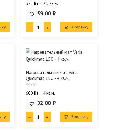
375 Bт
2,5 кв.м.
13 639.00 ₽
ину
В корзину
Нагревательный мат Veria
Quickmat 150 - 4 кв.м.
P4965
600 Bт
4 кв.м.
18 902.00 ₽
ину
В корзину