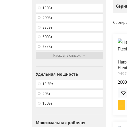
Сери
150Bт
200Bт
Сортиро
225Bт
300Bт
375Bт
Нагр
Flexi
Удельная мощность
P497
2000
18,3Bт
25 
20Bт
150Bт
Максимальная рабочая