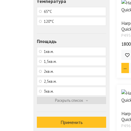
температура
65°С
120°С
Нагр
Quic
P495
Площадь
1800
1кв.м.
33 
1,5кв.м.
2кв.м.
2,5кв.м.
3кв.м.
Нагр
Quic
Применить
P496