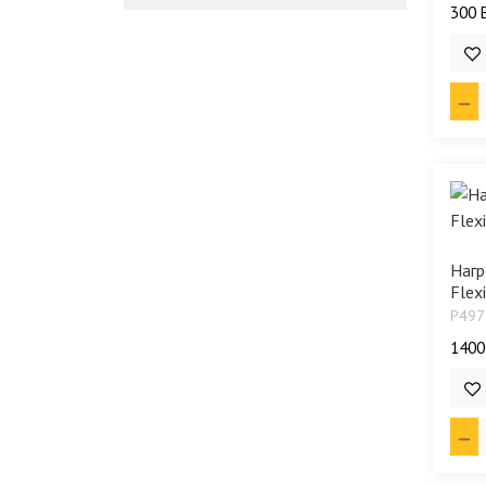
300 
12 
Нагр
Flexi
P497
1400
18 