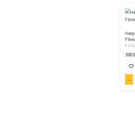
Нагр
Flexi
P498
200 
5 8