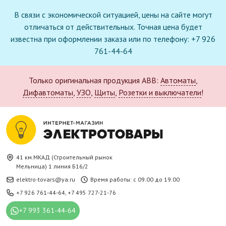
В связи с экономической ситуацией, цены на сайте могут
отличаться от действительных. Точная цена будет
известна при оформлении заказа или по телефону: +7 926
761-44-64
Только оригинальная продукция ABB:
Автоматы
,
Дифавтоматы
,
УЗО
,
Щиты
,
Розетки и выключатели
!
41 км.МКАД (Строительный рынок
Мельница) 1 линия Б16/2
elektro-tovars@ya.ru
Время работы: с 09.00 до 19.00
+7 926 761-44-64
,
+7 495 727-21-76
+7 993 361-44-64