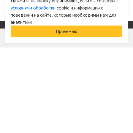
Нажмите на кнопку «Принимаю», если вы согласны с
условиями обработки
cookie и информации о
поведении на сайте, которые необходимы нам для
аналитики.
Принимаю
Информация
О компании
Акции и скидки
Услуги
Блог
Электрика оптом
Вход
Доставка и оплата
Регистрация
Гарантии и возврат
Отзывы
Контакты