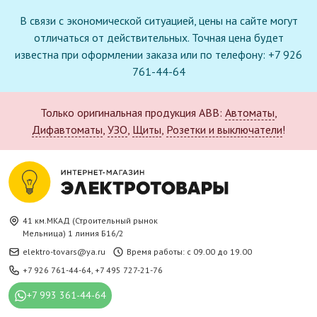
В связи с экономической ситуацией, цены на сайте могут
отличаться от действительных. Точная цена будет
известна при оформлении заказа или по телефону: +7 926
761-44-64
Только оригинальная продукция ABB:
Автоматы
,
Дифавтоматы
,
УЗО
,
Щиты
,
Розетки и выключатели
!
41 км.МКАД (Строительный рынок
Мельница) 1 линия Б16/2
elektro-tovars@ya.ru
Время работы: с 09.00 до 19.00
+7 926 761-44-64
,
+7 495 727-21-76
+7 993 361-44-64