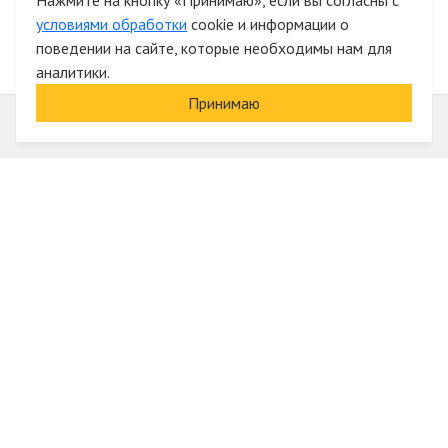
Нажмите на кнопку «Принимаю», если вы согласны с
условиями обработки
cookie и информации о
поведении на сайте, которые необходимы нам для
аналитики.
Принимаю
Информация
О компании
Акции и скидки
Услуги
Блог
Электрика оптом
Вход
Доставка и оплата
Регистрация
Гарантии и возврат
Отзывы