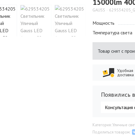
15000lm 400
GAUSS
629534205_
Мощность
Температура света
Товар снят с про
Удобная
доставка
Появились в
Консультация 
Категория: Уличные св
Поделиться товаром: