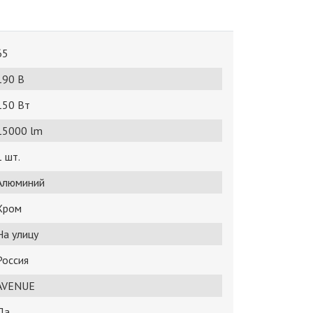
65
190 В
150 Bт
15000 lm
1 шт.
Алюминий
Хром
На улицу
Россия
AVENUE
Да