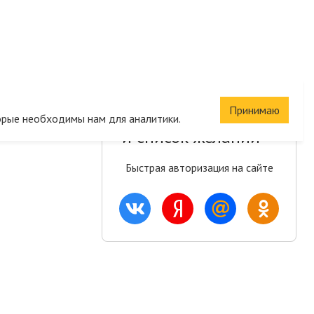
Сохраните корзину
Принимаю
орые необходимы нам для аналитики.
и список желаний
Быстрая авторизация на сайте