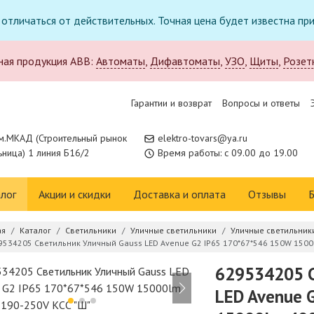
т отличаться от действительных. Точная цена будет известна п
ная продукция ABB:
Автоматы
,
Дифавтоматы
,
УЗО
,
Щиты
,
Розет
Гарантии и возврат
Вопросы и ответы
м.МКАД (Строительный рынок
elektro-tovars@ya.ru
ница) 1 линия Б16/2
Время работы: с 09.00 до 19.00
лог
Акции и скидки
Доставка и оплата
Отзывы
Б
ая
Каталог
Светильники
Уличные светильники
Уличные светильник
9534205 Светильник Уличный Gauss LED Avenue G2 IP65 170*67*546 150W 1500
629534205 С
LED Avenue 