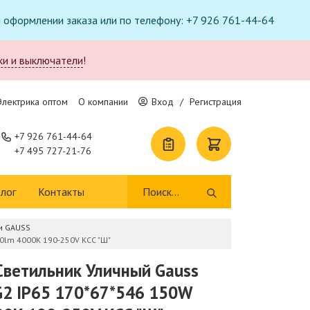
ри оформлении заказа или по телефону: +7 926 761-44-64
ки и выключатели
!
Электрика оптом
О компании
Вход
/
Регистрация
+7 926 761-44-64
+7 495 727-21-76
лог
Контакты
и GAUSS
0lm 4000K 190-250V КСС "Ш"
ветильник Уличный Gauss
G2 IP65 170*67*546 150W