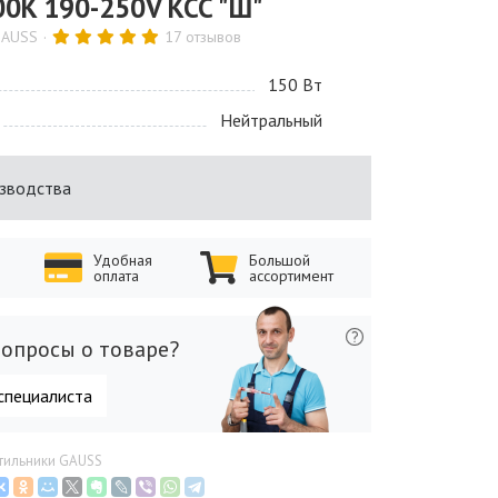
0K 190-250V КСС "Ш"
GAUSS
17 отзывов
150 Bт
Нейтральный
изводства
Удобная
Большой
оплата
ассортимент
опросы о товаре?
специалиста
етильники GAUSS