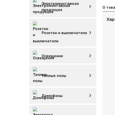
Электромонтажная
О тов
продукция
Хар
Розетки и выключатели
Освещение
Теплые полы
Домофоны